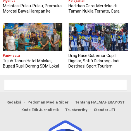
Agenda
Pelayanan
Melintasi Pulau-Pulau, Pramuka
Hadirkan Gerai Merdeka di
Morotai Bawa Harapan ke
Taman Nukila Ternate, Cara
Jambore Nasional
DPMPTSP Permudah Legalitas
Usaha
Drag Race Gubernur Cup II
Pariwisata
Tujuh Tahun Hotel Molokai,
Digelar, Sofifi Didorong Jadi
Bupati Rusli Dorong SDM Lokal
Destinasi Sport Tourism
Perkuat Pariwisata Morotai
Redaksi
Pedoman Media Siber
Tentang HALMAHERAPOST
Kode Etik Jurnalistik
Trustworthy
Standar JTI