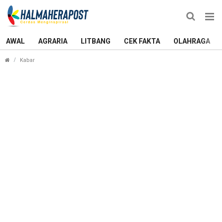
AWAL
AGRARIA
LITBANG
CEK FAKTA
OLAHRAGA
Dishub akan Ambil Alih Parkir Ruko Jatiland dari Pemuda Ga
Kabar