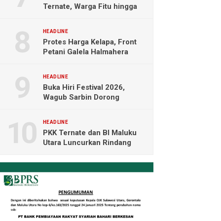
Ternate, Warga Fitu hingga
Maliaro Mengeluh
HEADLINE
Protes Harga Kelapa, Front
Petani Galela Halmahera
Utara Blokade Akses PT
NICO
HEADLINE
Buka Hiri Festival 2026,
Wagub Sarbin Dorong
Pariwisata Berbasis Alam dan
Digital
HEADLINE
PKK Ternate dan BI Maluku
Utara Luncurkan Rindang
Berseri Perkuat Ketahanan
Pangan