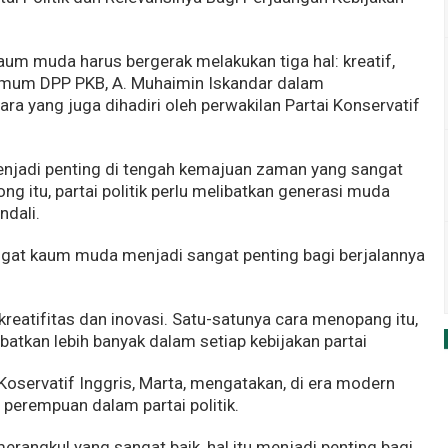
aum muda harus bergerak melakukan tiga hal: kreatif,
a Umum DPP PKB, A. Muhaimin Iskandar dalam
 yang juga dihadiri oleh perwakilan Partai Konservatif
 menjadi penting di tengah kemajuan zaman yang sangat
ng itu, partai politik perlu melibatkan generasi muda
ndali.
mangat kaum muda menjadi sangat penting bagi berjalannya
eatifitas dan inovasi. Satu-satunya cara menopang itu,
ibatkan lebih banyak dalam setiap kebijakan partai
 Koservatif Inggris, Marta, mengatakan, di era modern
 perempuan dalam partai politik.
ngkul yang sangat baik, hal itu menjadi penting bagi