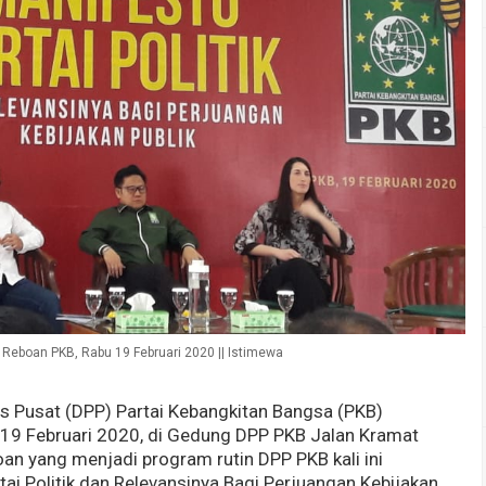
Reboan PKB, Rabu 19 Februari 2020 || Istimewa
 Pusat (DPP) Partai Kebangkitan Bangsa (PKB)
 19 Februari 2020, di Gedung DPP PKB Jalan Kramat
oan yang menjadi program rutin DPP PKB kali ini
i Politik dan Relevansinya Bagi Perjuangan Kebijakan