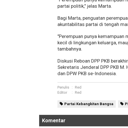
partai politik," jelas Marta.
Bagi Marta, penguatan perempuan
akuntabilitas partai di tengah ma
"Perempuan punya kemampuan me
kecil di lingkungan keluarga, maup
tambahnya.
Diskusi Reboan DPP PKB berakhir
Sekretaris Jenderal DPP PKB M. 
dan DPW PKB se-Indonesia.
Penulis
:
Red
Editor
:
Red
Partai Kebangkitan Bangsa
P
Komentar