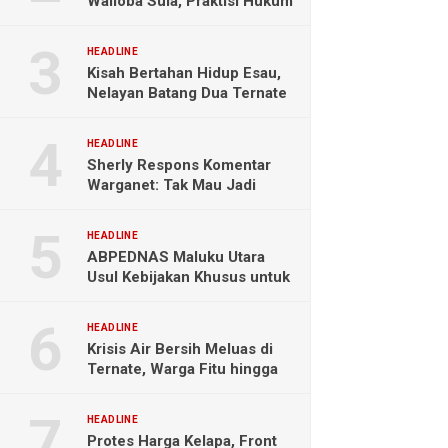
Wailoba Sula, Praktisi Hukum
Ingatkan Bahaya Intervensi
Politik
HEADLINE
Kisah Bertahan Hidup Esau,
Nelayan Batang Dua Ternate
Selamat Setelah Hanyut
Hampir Sebulan
HEADLINE
Sherly Respons Komentar
Warganet: Tak Mau Jadi
Orang Lain, Fokus Buktikan
Hasil Kerja
HEADLINE
ABPEDNAS Maluku Utara
Usul Kebijakan Khusus untuk
Koperasi Desa di Wilayah
Kepulauan
HEADLINE
Krisis Air Bersih Meluas di
Ternate, Warga Fitu hingga
Maliaro Mengeluh
HEADLINE
Protes Harga Kelapa, Front