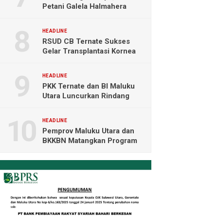
Petani Galela Halmahera
Utara Blokade Akses PT
NICO
HEADLINE
RSUD CB Ternate Sukses
Gelar Transplantasi Kornea
Perdana di Indonesia Timur
HEADLINE
PKK Ternate dan BI Maluku
Utara Luncurkan Rindang
Berseri Perkuat Ketahanan
Pangan
HEADLINE
Pemprov Maluku Utara dan
BKKBN Matangkan Program
Tamasya, Sofifi Jadi Prioritas