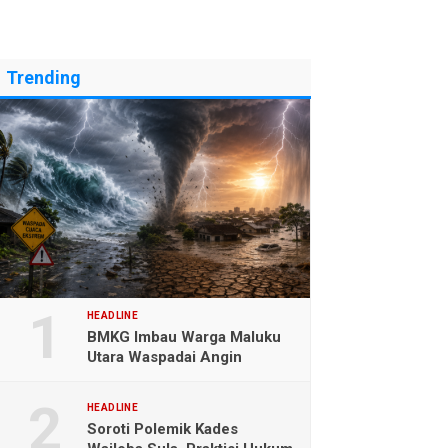
Trending
HEADLINE
BMKG Imbau Warga Maluku
Utara Waspadai Angin
Kencang dan Gelombang
Tinggi
HEADLINE
Soroti Polemik Kades