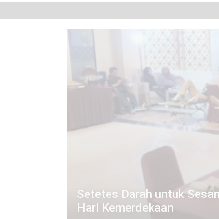
Kualitas Pembelajaran
e Maknai