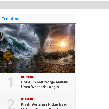
Trending
HEADLINE
BMKG Imbau Warga Maluku
Utara Waspadai Angin
Kencang dan Gelombang
Tinggi
HEADLINE
Kisah Bertahan Hidup Esau,