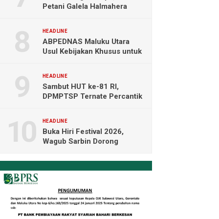
Petani Galela Halmahera
Utara Blokade Akses PT
NICO
HEADLINE
ABPEDNAS Maluku Utara
Usul Kebijakan Khusus untuk
Koperasi Desa di Wilayah
Kepulauan
HEADLINE
Sambut HUT ke-81 RI,
DPMPTSP Ternate Percantik
Kantor dengan Nuansa
Merah Putih
HEADLINE
Buka Hiri Festival 2026,
Wagub Sarbin Dorong
Pariwisata Berbasis Alam dan
Digital