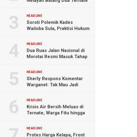
Nelayan Batang Dua Ternate
Selamat Setelah Hanyut
Hampir Sebulan
HEADLINE
Soroti Polemik Kades
Wailoba Sula, Praktisi Hukum
Ingatkan Bahaya Intervensi
Politik
HEADLINE
Dua Ruas Jalan Nasional di
Morotai Resmi Masuk Tahap
Pengerjaan
HEADLINE
Sherly Respons Komentar
Warganet: Tak Mau Jadi
Orang Lain, Fokus Buktikan
Hasil Kerja
HEADLINE
Krisis Air Bersih Meluas di
Ternate, Warga Fitu hingga
Maliaro Mengeluh
HEADLINE
Protes Harga Kelapa, Front