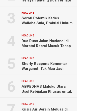
Nelayan Batang Dua Ternate
Selamat Setelah Hanyut
Hampir Sebulan
HEADLINE
Soroti Polemik Kades
Wailoba Sula, Praktisi Hukum
Ingatkan Bahaya Intervensi
Politik
HEADLINE
Dua Ruas Jalan Nasional di
Morotai Resmi Masuk Tahap
Pengerjaan
HEADLINE
Sherly Respons Komentar
Warganet: Tak Mau Jadi
Orang Lain, Fokus Buktikan
Hasil Kerja
HEADLINE
ABPEDNAS Maluku Utara
Usul Kebijakan Khusus untuk
Koperasi Desa di Wilayah
Kepulauan
HEADLINE
Krisis Air Bersih Meluas di