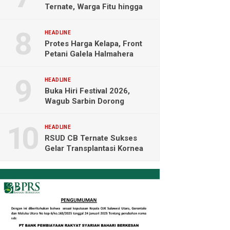
Ternate, Warga Fitu hingga
Maliaro Mengeluh
HEADLINE
Protes Harga Kelapa, Front
Petani Galela Halmahera
Utara Blokade Akses PT
NICO
HEADLINE
Buka Hiri Festival 2026,
Wagub Sarbin Dorong
Pariwisata Berbasis Alam dan
Digital
HEADLINE
RSUD CB Ternate Sukses
Gelar Transplantasi Kornea
Perdana di Indonesia Timur