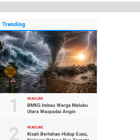
Trending
HEADLINE
BMKG Imbau Warga Maluku
Utara Waspadai Angin
Kencang dan Gelombang
Tinggi
HEADLINE
Kisah Bertahan Hidup Esau,