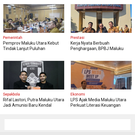
Pemerintah
Prestasi
Pemprov Maluku Utara Kebut
Kerja Nyata Berbuah
Tindak Lanjut Puluhan
Penghargaan, BPBJ Maluku
Rekomendasi KPK, Ini Targetnya
Utara Diapresiasi Gubernur
Sherly
Sepakbola
Ekonomi
Rifal Lastori, Putra Maluku Utara
LPS Ajak Media Maluku Utara
Jadi Amunisi Baru Kendal
Perkuat Literasi Keuangan
Tornado FC
Masyarakat