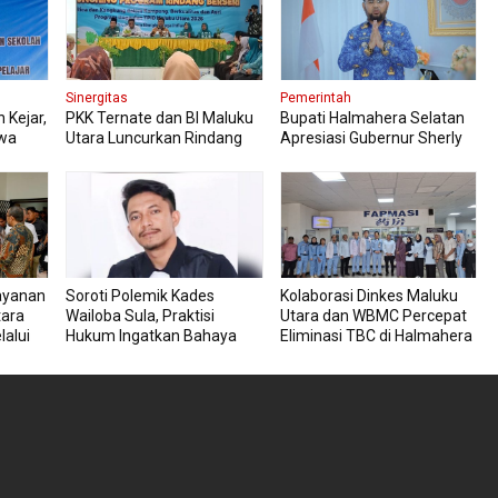
Sinergitas
Pemerintah
 Kejar,
PKK Ternate dan BI Maluku
Bupati Halmahera Selatan
swa
Utara Luncurkan Rindang
Apresiasi Gubernur Sherly
Berseri Perkuat Ketahanan
Dorong Transformasi Digital
Pangan
Pengadaan Barang dan
Jasa
ayanan
Soroti Polemik Kades
Kolaborasi Dinkes Maluku
tara
Wailoba Sula, Praktisi
Utara dan WBMC Percepat
lalui
Hukum Ingatkan Bahaya
Eliminasi TBC di Halmahera
Intervensi Politik
Tengah