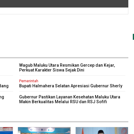
Wagub Maluku Utara Resmikan Gercep dan Kejar,
Perkuat Karakter Siswa Sejak Dini
Pemerintah
ndang
Bupati Halmahera Selatan Apresiasi Gubernur Sherly
Dorong Transformasi Digital Pengadaan Barang dan
Jasa
ng
Gubernur Pastikan Layanan Kesehatan Maluku Utara
Makin Berkualitas Melalui RSU dan RSJ Sofifi