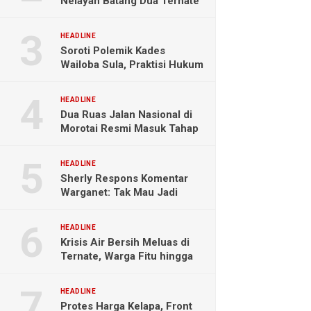
Nelayan Batang Dua Ternate
Selamat Setelah Hanyut
Hampir Sebulan
HEADLINE
Soroti Polemik Kades
Wailoba Sula, Praktisi Hukum
Ingatkan Bahaya Intervensi
Politik
HEADLINE
Dua Ruas Jalan Nasional di
Morotai Resmi Masuk Tahap
Pengerjaan
HEADLINE
Sherly Respons Komentar
Warganet: Tak Mau Jadi
Orang Lain, Fokus Buktikan
Hasil Kerja
HEADLINE
Krisis Air Bersih Meluas di
Ternate, Warga Fitu hingga
Maliaro Mengeluh
HEADLINE
Protes Harga Kelapa, Front