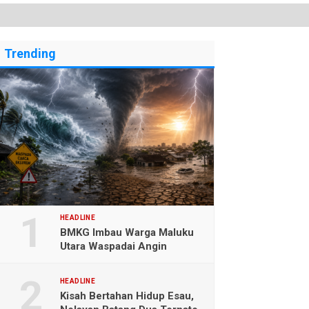
Trending
HEADLINE
BMKG Imbau Warga Maluku
Utara Waspadai Angin
Kencang dan Gelombang
Tinggi
HEADLINE
Kisah Bertahan Hidup Esau,