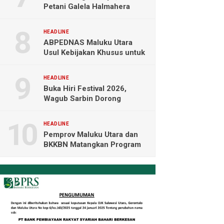
Petani Galela Halmahera
Utara Blokade Akses PT
NICO
HEADLINE
ABPEDNAS Maluku Utara
Usul Kebijakan Khusus untuk
Koperasi Desa di Wilayah
Kepulauan
HEADLINE
Buka Hiri Festival 2026,
Wagub Sarbin Dorong
Pariwisata Berbasis Alam dan
Digital
HEADLINE
Pemprov Maluku Utara dan
BKKBN Matangkan Program
Tamasya, Sofifi Jadi Prioritas