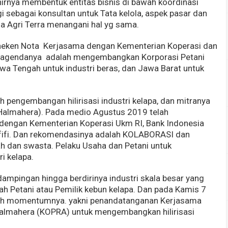
hirnya membentuk entitas bisnis di bawah koordinasi
 sebagai konsultan untuk Tata kelola, aspek pasar dan
ga Agri Terra menangani hal yg sama.
meneken Nota Kerjasama dengan Kementerian Koperasi dan
n agendanya adalah mengembangkan Korporasi Petani
awa Tengah untuk industri beras, dan Jawa Barat untuk
 pengembangan hilirisasi industri kelapa, dan mitranya
Halmahera). Pada medio Agustus 2019 telah
 dengan Kementerian Koperasi Ukm RI, Bank Indonesia
fifi. Dan rekomendasinya adalah KOLABORASI dan
ah dan swasta. Pelaku Usaha dan Petani untuk
i kelapa.
ampingan hingga berdirinya industri skala besar yang
ah Petani atau Pemilik kebun kelapa. Dan pada Kamis 7
lah momentumnya. yakni penandatanganan Kerjasama
Halmahera (KOPRA) untuk mengembangkan hilirisasi