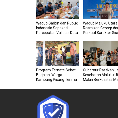
Wagub Sarbin dan Pupuk
Wagub Maluku Utara
Indonesia Sepakati
Resmikan Gercep dan
Percepatan Validasi Data
Perkuat Karakter Si
Petani
Sejak Dini
Program Ternate Sehat
Gubernur Pastikan L
Berjalan, Warga
Kesehatan Maluku U
Kampung Pisang Terima
Makin Berkualitas Me
Bantuan Kursi Roda
RSU dan RSJ Sofifi