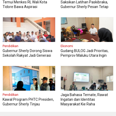
Temui Menkes RI, Wali Kota
Saksikan Latihan Paskibraka,
Tidore Bawa Aspirasi
Gubernur Sherly Pesan Tetap
Penguatan Layanan Kesehatan
Fokus dan Jaga Kesehatan
Pendidikan
Ekonomi
Gubernur Sherly Dorong Siswa
Gudang BULOG Jadi Prioritas,
Sekolah Rakyat Jadi Generasi
Pemprov Maluku Utara Ingin
Tangguh dan Berdaya Saing
Harga Pangan Tetap Stabil
Jaga Bahasa Ternate, Rawat
Pendidikan
Kawal Program PHTC Presiden,
Ingatan dan Identitas
Gubernur Sherly Tinjau
Masyarakat Kie Raha
Revitalisasi SMAN 5 Tidore