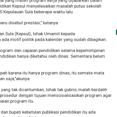
hal yang materi program kerja yang dijabarkan dalam
idikan Kepsul menyelesaikan masalah putus sekolah
S Kepulauan Sula beberapa waktu lalu.
aru disebut prestasi," katanya
an Sula (Kepsul), Ishak Umamit kepada
da motif politik pada kalender yang sudah dibagikan.
i program dan capaian pendidikan selama kepemimpinan
ndidikan hanya diketahui oleh dinas. Sementara belum
umpah karena itu hanya program dinas, itu semata-mata
an saja,"akunya.
 yang tak dicantumkan, Ishak tak gubris, malah berdalih
ah prosedur dengan tujuan mensosialisasikan program agar
aian program itu.
dan bupati kebetulan publikasi pendidikan itu ada