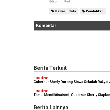
Editor
:
Red
Bawaslu Sula
Pendidikan
Komentar
Berita Terkait
Pendidikan
Gubernur Sherly Dorong Siswa Sekolah Rakyat 
Generasi Tangguh dan Berdaya Saing
Pendidikan
Temui Mendiktisaintek, Gubernur Sherly Siapk
Unggul untuk Industri Masa Depan
Berita Lainnya