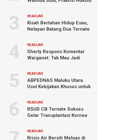
Wailoba Sula, Praktisi Hukum
Ingatkan Bahaya Intervensi
Politik
HEADLINE
Kisah Bertahan Hidup Esau,
Nelayan Batang Dua Ternate
Selamat Setelah Hanyut
Hampir Sebulan
HEADLINE
Sherly Respons Komentar
Warganet: Tak Mau Jadi
Orang Lain, Fokus Buktikan
Hasil Kerja
HEADLINE
ABPEDNAS Maluku Utara
Usul Kebijakan Khusus untuk
Koperasi Desa di Wilayah
Kepulauan
HEADLINE
RSUD CB Ternate Sukses
Gelar Transplantasi Kornea
Perdana di Indonesia Timur
HEADLINE
Krisis Air Bersih Meluas di