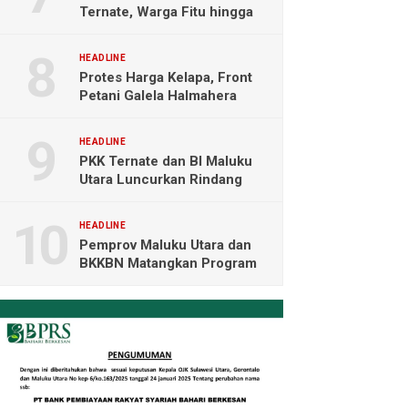
Ternate, Warga Fitu hingga
Maliaro Mengeluh
HEADLINE
Protes Harga Kelapa, Front
Petani Galela Halmahera
Utara Blokade Akses PT
NICO
HEADLINE
PKK Ternate dan BI Maluku
Utara Luncurkan Rindang
Berseri Perkuat Ketahanan
Pangan
HEADLINE
Pemprov Maluku Utara dan
BKKBN Matangkan Program
Tamasya, Sofifi Jadi Prioritas