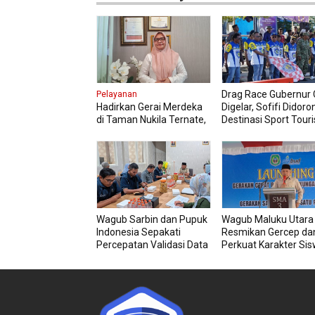
Drag Race Gubernur C
Pelayanan
Hadirkan Gerai Merdeka
Digelar, Sofifi Didoro
di Taman Nukila Ternate,
Destinasi Sport Tour
Cara DPMPTSP
Permudah Legalitas
Usaha
Wagub Sarbin dan Pupuk
Wagub Maluku Utara
Indonesia Sepakati
Resmikan Gercep dan
Percepatan Validasi Data
Perkuat Karakter Si
Petani
Sejak Dini