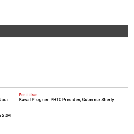
Pendidikan
Jadi
Kawal Program PHTC Presiden, Gubernur Sherly
Tinjau Revitalisasi SMAN 5 Tidore
an SDM