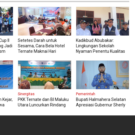
up II
Setetes Darah untuk
Kadikbud Abubakar:
ng Jadi
Sesama, Cara Bela Hotel
Lingkungan Sekolah
ism
Ternate Maknai Hari
Nyaman Penentu Kualitas
Kemerdekaan
Pembelajaran
Sinergitas
Pemerintah
 Kejar,
PKK Ternate dan BI Maluku
Bupati Halmahera Selatan
swa
Utara Luncurkan Rindang
Apresiasi Gubernur Sherly
Berseri Perkuat Ketahanan
Dorong Transformasi Digital
Pangan
Pengadaan Barang dan
Jasa