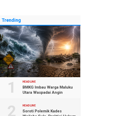
Trending
HEADLINE
BMKG Imbau Warga Maluku
Utara Waspadai Angin
Kencang dan Gelombang
Tinggi
HEADLINE
Soroti Polemik Kades