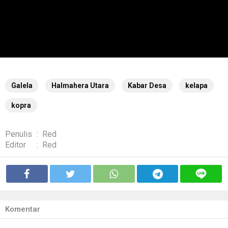
Galela
Halmahera Utara
Kabar Desa
kelapa
kopra
Penulis
:
Red
Editor
:
Red
Komentar