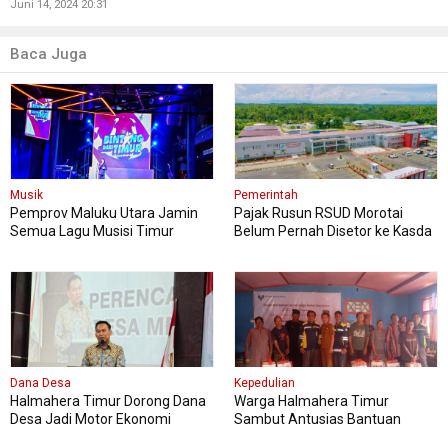
Juni 14, 2024 20:31
Baca Juga
Musik
Pemerintah
Pemprov Maluku Utara Jamin
Pajak Rusun RSUD Morotai
Semua Lagu Musisi Timur
Belum Pernah Disetor ke Kasda
Aman dan Cuan!
Dana Desa
Kepedulian
Halmahera Timur Dorong Dana
Warga Halmahera Timur
Desa Jadi Motor Ekonomi
Sambut Antusias Bantuan
Produktif
Paket Sembako PT WKM