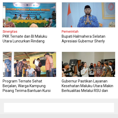
Sinergitas
Pemerintah
PKK Ternate dan BI Maluku
Bupati Halmahera Selatan
Utara Luncurkan Rindang
Apresiasi Gubernur Sherly
Berseri Perkuat Ketahanan
Dorong Transformasi Digital
Pangan
Pengadaan Barang dan Jasa
Program Ternate Sehat
Gubernur Pastikan Layanan
Berjalan, Warga Kampung
Kesehatan Maluku Utara Makin
Pisang Terima Bantuan Kursi
Berkualitas Melalui RSU dan
Roda
RSJ Sofifi