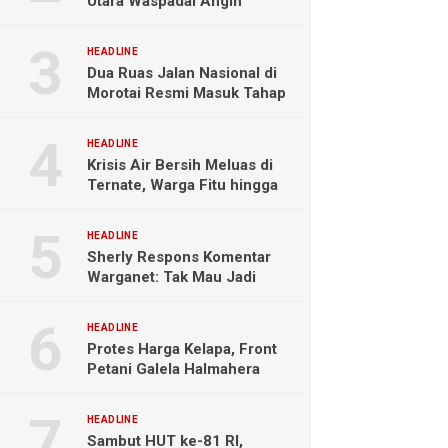
Utara Waspadai Angin
Kencang dan Gelombang
Tinggi
HEADLINE
Dua Ruas Jalan Nasional di
Morotai Resmi Masuk Tahap
Pengerjaan
HEADLINE
Krisis Air Bersih Meluas di
Ternate, Warga Fitu hingga
Maliaro Mengeluh
HEADLINE
Sherly Respons Komentar
Warganet: Tak Mau Jadi
Orang Lain, Fokus Buktikan
Hasil Kerja
HEADLINE
Protes Harga Kelapa, Front
Petani Galela Halmahera
Utara Blokade Akses PT
NICO
HEADLINE
Sambut HUT ke-81 RI,