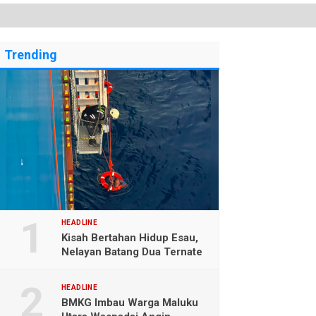
Trending
HEADLINE
Kisah Bertahan Hidup Esau,
Nelayan Batang Dua Ternate
Selamat Setelah Hanyut
Hampir Sebulan
HEADLINE
BMKG Imbau Warga Maluku