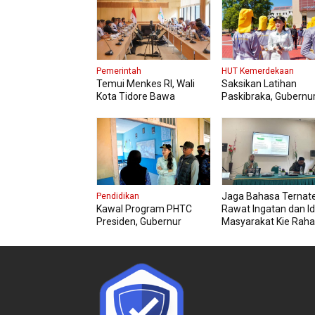
Pemerintah
HUT Kemerdekaan
Temui Menkes RI, Wali
Saksikan Latihan
Kota Tidore Bawa
Paskibraka, Gubernu
Aspirasi Penguatan
Sherly Pesan Tetap 
Layanan Kesehatan
dan Jaga Kesehatan
Jaga Bahasa Ternate
Pendidikan
Kawal Program PHTC
Rawat Ingatan dan Id
Presiden, Gubernur
Masyarakat Kie Raha
Sherly Tinjau Revitalisasi
SMAN 5 Tidore