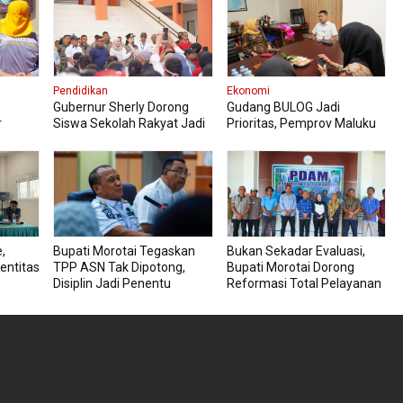
Pendidikan
Ekonomi
Gubernur Sherly Dorong
Gudang BULOG Jadi
r
Siswa Sekolah Rakyat Jadi
Prioritas, Pemprov Maluku
Fokus
Generasi Tangguh dan
Utara Ingin Harga Pangan
Berdaya Saing
Tetap Stabil
,
Bupati Morotai Tegaskan
Bukan Sekadar Evaluasi,
entitas
TPP ASN Tak Dipotong,
Bupati Morotai Dorong
Disiplin Jadi Penentu
Reformasi Total Pelayanan
PDAM