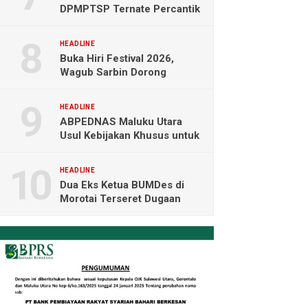
DPMPTSP Ternate Percantik
Kantor dengan Nuansa
Merah Putih
HEADLINE
Buka Hiri Festival 2026,
Wagub Sarbin Dorong
Pariwisata Berbasis Alam dan
Digital
HEADLINE
ABPEDNAS Maluku Utara
Usul Kebijakan Khusus untuk
Koperasi Desa di Wilayah
Kepulauan
HEADLINE
Dua Eks Ketua BUMDes di
Morotai Terseret Dugaan
Korupsi, Audit Resmi Masuk
Polisi