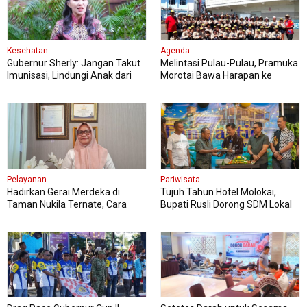
Kesehatan
Agenda
Gubernur Sherly: Jangan Takut
Melintasi Pulau-Pulau, Pramuka
Imunisasi, Lindungi Anak dari
Morotai Bawa Harapan ke
Penyakit Berbahaya
Jambore Nasional
Pelayanan
Pariwisata
Hadirkan Gerai Merdeka di
Tujuh Tahun Hotel Molokai,
Taman Nukila Ternate, Cara
Bupati Rusli Dorong SDM Lokal
DPMPTSP Permudah Legalitas
Perkuat Pariwisata Morotai
Usaha