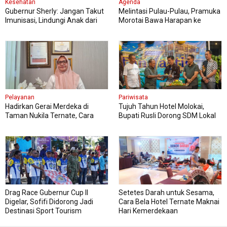
Kesehatan
Agenda
Gubernur Sherly: Jangan Takut
Melintasi Pulau-Pulau, Pramuka
Imunisasi, Lindungi Anak dari
Morotai Bawa Harapan ke
Penyakit Berbahaya
Jambore Nasional
Pelayanan
Pariwisata
Hadirkan Gerai Merdeka di
Tujuh Tahun Hotel Molokai,
Taman Nukila Ternate, Cara
Bupati Rusli Dorong SDM Lokal
DPMPTSP Permudah Legalitas
Perkuat Pariwisata Morotai
Usaha
Drag Race Gubernur Cup II
Setetes Darah untuk Sesama,
Digelar, Sofifi Didorong Jadi
Cara Bela Hotel Ternate Maknai
Destinasi Sport Tourism
Hari Kemerdekaan