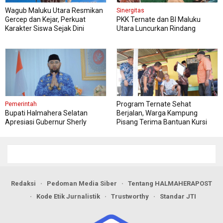
Wagub Maluku Utara Resmikan
Sinergitas
Gercep dan Kejar, Perkuat
PKK Ternate dan BI Maluku
Karakter Siswa Sejak Dini
Utara Luncurkan Rindang
Berseri Perkuat Ketahanan
Pangan
Program Ternate Sehat
Pemerintah
Bupati Halmahera Selatan
Berjalan, Warga Kampung
Apresiasi Gubernur Sherly
Pisang Terima Bantuan Kursi
Dorong Transformasi Digital
Roda
Pengadaan Barang dan Jasa
Redaksi
Pedoman Media Siber
Tentang HALMAHERAPOST
Kode Etik Jurnalistik
Trustworthy
Standar JTI