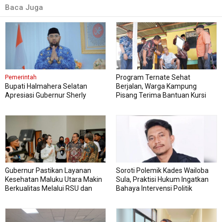
Baca Juga
Program Ternate Sehat
Pemerintah
Bupati Halmahera Selatan
Berjalan, Warga Kampung
Apresiasi Gubernur Sherly
Pisang Terima Bantuan Kursi
Dorong Transformasi Digital
Roda
Pengadaan Barang dan Jasa
Gubernur Pastikan Layanan
Soroti Polemik Kades Wailoba
Kesehatan Maluku Utara Makin
Sula, Praktisi Hukum Ingatkan
Berkualitas Melalui RSU dan
Bahaya Intervensi Politik
RSJ Sofifi