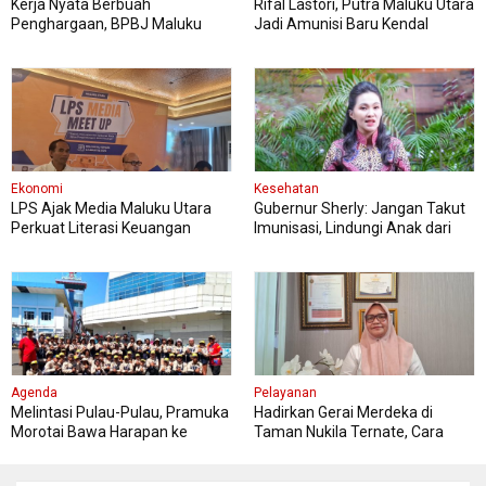
Kerja Nyata Berbuah
Rifal Lastori, Putra Maluku Utara
Penghargaan, BPBJ Maluku
Jadi Amunisi Baru Kendal
Utara Diapresiasi Gubernur
Tornado FC
Sherly
Ekonomi
Kesehatan
LPS Ajak Media Maluku Utara
Gubernur Sherly: Jangan Takut
Perkuat Literasi Keuangan
Imunisasi, Lindungi Anak dari
Masyarakat
Penyakit Berbahaya
Agenda
Pelayanan
Melintasi Pulau-Pulau, Pramuka
Hadirkan Gerai Merdeka di
Morotai Bawa Harapan ke
Taman Nukila Ternate, Cara
Jambore Nasional
DPMPTSP Permudah Legalitas
Usaha