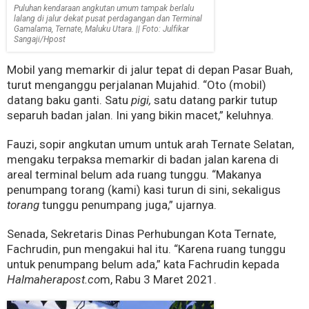
Puluhan kendaraan angkutan umum tampak berlalu
lalang di jalur dekat pusat perdagangan dan Terminal
Gamalama, Ternate, Maluku Utara. || Foto: Julfikar
Sangaji/Hpost
Mobil yang memarkir di jalur tepat di depan Pasar Buah,
turut menganggu perjalanan Mujahid. “Oto (mobil)
datang baku ganti. Satu
pigi,
satu datang parkir tutup
separuh badan jalan. Ini yang bikin macet,” keluhnya.
Fauzi, sopir angkutan umum untuk arah Ternate Selatan,
mengaku terpaksa memarkir di badan jalan karena di
areal terminal belum ada ruang tunggu. “Makanya
penumpang torang (kami) kasi turun di sini, sekaligus
torang
tunggu penumpang juga,” ujarnya.
Senada, Sekretaris Dinas Perhubungan Kota Ternate,
Fachrudin, pun mengakui hal itu. “Karena ruang tunggu
untuk penumpang belum ada,” kata Fachrudin kepada
Halmaherapost.co
m, Rabu 3 Maret 2021.