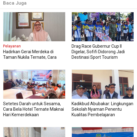
Baca Juga
Drag Race Gubernur Cup II
Pelayanan
Hadirkan Gerai Merdeka di
Digelar, Sofifi Didorong Jadi
Taman Nukila Ternate, Cara
Destinasi Sport Tourism
DPMPTSP Permudah Legalitas
Usaha
Setetes Darah untuk Sesama,
Kadikbud Abubakar: Lingkungan
Cara Bela Hotel Ternate Maknai
Sekolah Nyaman Penentu
Hari Kemerdekaan
Kualitas Pembelajaran