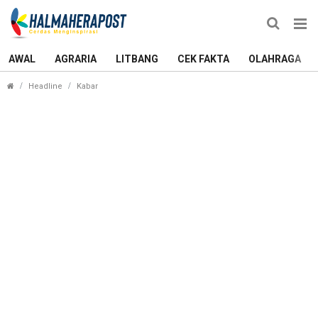
AWAL
AGRARIA
LITBANG
CEK FAKTA
OLAHRAGA
PKB Optimistis Paslon JOS Menang PSU Pilkada H
Headline
Kabar