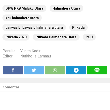
DPW PKB Maluku Utara
Halmahera Utara
kpu halmahera utara
panwaslu. bawaslu halmahera utara
Pilkada
Pilkada 2020
Pilkada Halmahera Utara
PSU
Penulis
:
Yunita Kadir
Editor
:
Nurkholis Lamaau
Komentar