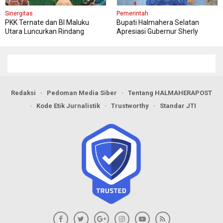
Sinergitas
Pemerintah
PKK Ternate dan BI Maluku
Bupati Halmahera Selatan
Utara Luncurkan Rindang
Apresiasi Gubernur Sherly
Berseri Perkuat Ketahanan
Dorong Transformasi Digital
Pangan
Pengadaan Barang dan Jasa
Redaksi
Pedoman Media Siber
Tentang HALMAHERAPOST
Kode Etik Jurnalistik
Trustworthy
Standar JTI