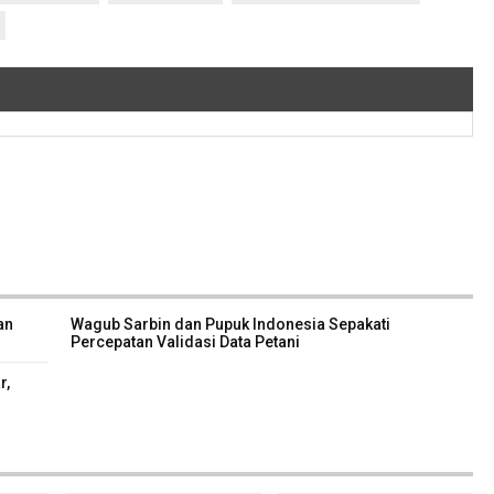
an
Wagub Sarbin dan Pupuk Indonesia Sepakati
Percepatan Validasi Data Petani
r,