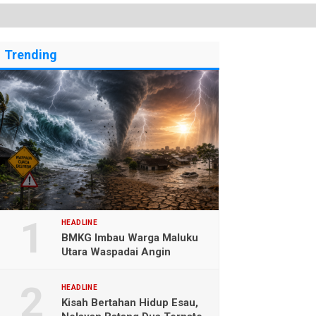
Trending
HEADLINE
BMKG Imbau Warga Maluku
Utara Waspadai Angin
Kencang dan Gelombang
Tinggi
HEADLINE
Kisah Bertahan Hidup Esau,