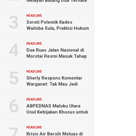
Nelayan Batang Dua Ternate
Selamat Setelah Hanyut
Hampir Sebulan
HEADLINE
Soroti Polemik Kades
Wailoba Sula, Praktisi Hukum
Ingatkan Bahaya Intervensi
Politik
HEADLINE
Dua Ruas Jalan Nasional di
Morotai Resmi Masuk Tahap
Pengerjaan
HEADLINE
Sherly Respons Komentar
Warganet: Tak Mau Jadi
Orang Lain, Fokus Buktikan
Hasil Kerja
HEADLINE
ABPEDNAS Maluku Utara
Usul Kebijakan Khusus untuk
Koperasi Desa di Wilayah
Kepulauan
HEADLINE
Krisis Air Bersih Meluas di