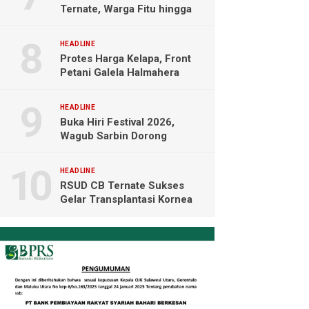
Ternate, Warga Fitu hingga
Maliaro Mengeluh
HEADLINE
Protes Harga Kelapa, Front
Petani Galela Halmahera
Utara Blokade Akses PT
NICO
HEADLINE
Buka Hiri Festival 2026,
Wagub Sarbin Dorong
Pariwisata Berbasis Alam dan
Digital
HEADLINE
RSUD CB Ternate Sukses
Gelar Transplantasi Kornea
Perdana di Indonesia Timur