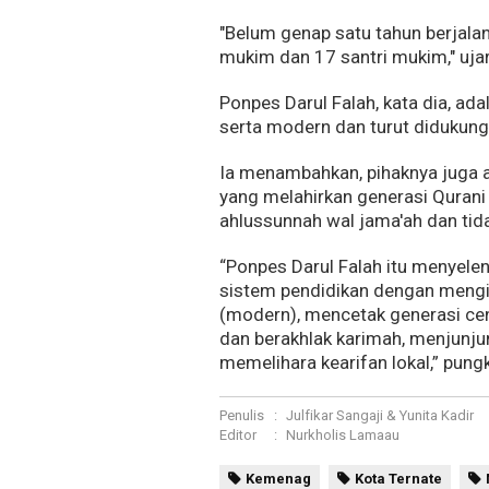
"Belum genap satu tahun berjalan
mukim dan 17 santri mukim," uj
Ponpes Darul Falah, kata dia, ad
serta modern dan turut didukung
Ia menambahkan, pihaknya juga 
yang melahirkan generasi Qurani
ahlussunnah wal jama'ah dan tidak
“Ponpes Darul Falah itu menyele
sistem pendidikan dengan mengin
(modern), mencetak generasi cen
dan berakhlak karimah, menjunju
memelihara kearifan lokal,” pun
Penulis
:
Julfikar Sangaji & Yunita Kadir
Editor
:
Nurkholis Lamaau
Kemenag
Kota Ternate