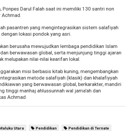
, Ponpes Darul Falah saat ini memiliki 130 santri non
ar Achmad.
alah pasantren yang mengintegrasikan sistem salafiyah
 dengan lokasi pondok yang asri.
akan berusaha mewujudkan lembaga pendidikan Islam
 dan berwawasan global, serta menjunjung tinggi ajaran
 melupakan nilai-nilai kearifan lokal.
nggarakan misi berbasis kitab kuning, mengembangkan
tegrasikan metode salafiyah (klasik) dan khalafiyyah
dikiawan yang berwawasan global, berkarakter, mandiri
ng tinggi manhaj ahlussunnah wal jama'ah dan
gkas Achmad.
Maluku Utara
Pendidikan
Pendidikan di Ternate