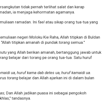
rsangkutan tidak pernah terlihat salat dan kerap
 ramadan, ia menjaga kehormatan agamanya.
emuliaan ramadan. Ini
fael
atau sikap orang tua-tua yang
kemuliaan negeri Moloku Kie Raha, Allah titipkan di Buldan
.
"Allah titipkan amanah di pundak
torang
semua."
hutu
yang Allah berikan amanah, bertanggung jawab untuk
orang
belajar dari torang pe orang tua-tua. Satu huruf
amaidi ua, huruf kama dab detes ua, huruf kamaidi ua
.
harus
torang
belajar dan Allah ajarkan ini di dalam bulan
bas;
Dan Allah jadikan puasa ini sebagai pengokoh
khlas," tandasnya.