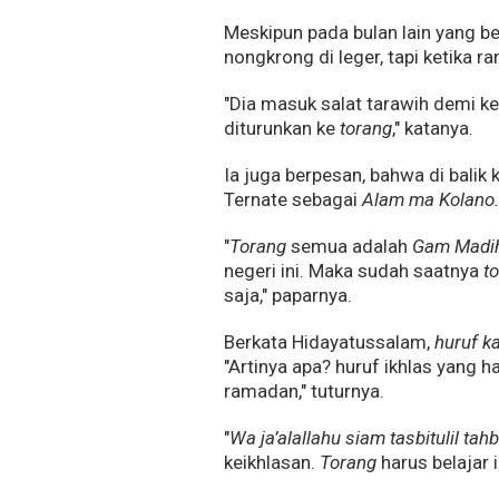
Meskipun pada bulan lain yang be
nongkrong di leger, tapi ketika
"Dia masuk salat tarawih demi k
diturunkan ke
torang
," katanya.
Ia juga berpesan, bahwa di balik 
Ternate sebagai
Alam ma Kolano
"
Torang
semua adalah
Gam Madi
negeri ini. Maka sudah saatnya
t
saja," paparnya.
Berkata Hidayatussalam,
huruf k
"Artinya apa? huruf ikhlas yang 
ramadan," tuturnya.
"
Wa ja’alallahu siam tasbitulil tah
keikhlasan.
Torang
harus belajar i