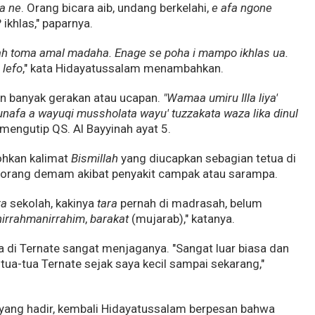
a ne
. Orang bicara aib, undang berkelahi,
e afa ngone
? ikhlas," paparnya.
 sah toma amal madaha. Enage se poha i mampo ikhlas ua.
e
lefo
," kata Hidayatussalam menambahkan.
an banyak gerakan atau ucapan.
"Wamaa umiru Illa liya'
unafa a wayuqi mussholata wayu' tuzzakata waza lika dinul
mengutip QS. Al Bayyinah ayat 5.
tohkan kalimat
Bismillah
yang diucapkan sebagian tetua di
i orang demam akibat penyakit campak atau sarampa.
ra
sekolah, kakinya
tara
pernah di madrasah, belum
hirrahmanirrahim
,
barakat
(mujarab)," katanya.
tua di Ternate sangat menjaganya. "Sangat luar biasa dan
g tua-tua Ternate sejak saya kecil sampai sekarang,"
yang hadir, kembali Hidayatussalam berpesan bahwa