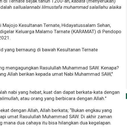
n di Ternate sejak tahun 1200-an,
kabata
(menyerukan)
adalah
sallualannabi lilmustafa muhammad salallahu alaika
i Majojo Kesultanan Ternate, Hidayatussalam Sehan,
 digelar Keluarga Malamo Tarnate (KARAMAT) di Pendopo
2021.
id yang bernaung di bawah Kesultanan Ternate
yang mengagungkan Rasulullah Muhammad SAW. Kenapa?
ang Allah berikan kepada umat Nabi Muhammad SAW,"
alah nabi yang hebat, kuat dan dapat berkata-kata dengan
alimullah
, atau orang yang berbicara dengan Allah."
ekat dengan Allah, Allah berkata; “Bukan engkau yang
 tapi umat Rasulullah Muhammad SAW. Di akhir zaman
g mana dua cahaya itu bisa hilangkan dua kegelapan.