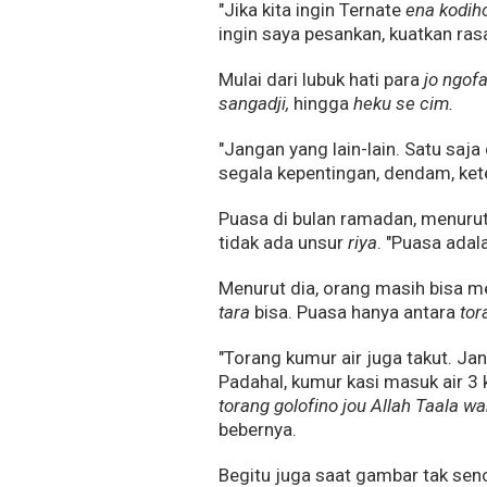
"Jika kita ingin Ternate
ena kodih
ingin saya pesankan, kuatkan rasa
Mulai dari lubuk hati para
jo ngof
sangadji,
hingga
heku se cim.
"Jangan yang lain-lain. Satu saja
segala kepentingan, dendam, ket
Puasa di bulan ramadan, menurut
tidak ada unsur
riya
. "Puasa adal
Menurut dia, orang masih bisa me
tara
bisa. Puasa hanya antara
tor
"Torang kumur air juga takut. 
Padahal, kumur kasi masuk air 3 ka
torang golofino jou Allah Taala wa
bebernya.
Begitu juga saat gambar tak seno