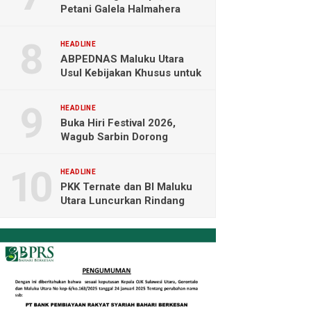
Petani Galela Halmahera
Utara Blokade Akses PT
NICO
HEADLINE
ABPEDNAS Maluku Utara
Usul Kebijakan Khusus untuk
Koperasi Desa di Wilayah
Kepulauan
HEADLINE
Buka Hiri Festival 2026,
Wagub Sarbin Dorong
Pariwisata Berbasis Alam dan
Digital
HEADLINE
PKK Ternate dan BI Maluku
Utara Luncurkan Rindang
Berseri Perkuat Ketahanan
Pangan