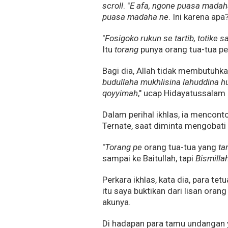
scroll
. "
E afa, ngone puasa madah
puasa madaha ne
. Ini karena apa
"
Fosigoko rukun se tartib, totike
Itu
torang
punya orang tua-tua p
Bagi dia, Allah tidak membutuhk
budullaha mukhlisina lahuddina h
qoyyimah
," ucap Hidayatussalam 
Dalam perihal ikhlas, ia mencon
Ternate, saat diminta mengobat
"
Torang pe
orang tua-tua yang
ta
sampai ke Baitullah, tapi
Bismilla
Perkara ikhlas, kata dia, para te
itu saya buktikan dari lisan oran
akunya.
Di hadapan para tamu undangan 