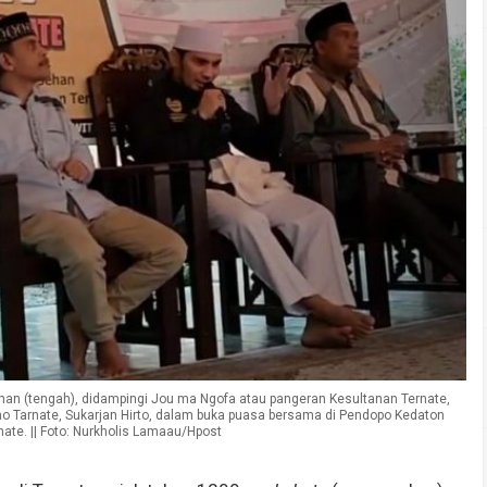
han (tengah), didampingi Jou ma Ngofa atau pangeran Kesultanan Ternate,
o Tarnate, Sukarjan Hirto, dalam buka puasa bersama di Pendopo Kedaton
ate. || Foto: Nurkholis Lamaau/Hpost