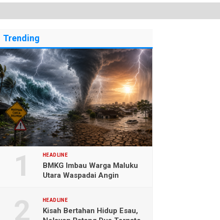
Trending
HEADLINE
BMKG Imbau Warga Maluku
Utara Waspadai Angin
Kencang dan Gelombang
Tinggi
HEADLINE
Kisah Bertahan Hidup Esau,