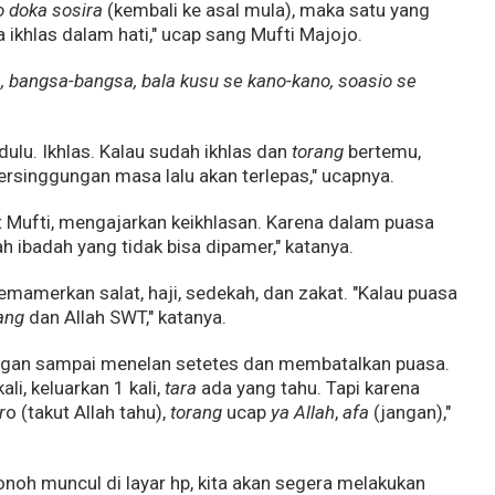
o doka sosira
(kembali ke asal mula), maka satu yang
 ikhlas dalam hati," ucap sang Mufti Majojo.
a, bangsa-bangsa, bala kusu se kano-kano, soasio se
 dulu. Ikhlas. Kalau sudah ikhlas dan
torang
bertemu,
ersinggungan masa lalu akan terlepas," ucapnya.
 Mufti, mengajarkan keikhlasan. Karena dalam puasa
ah ibadah yang tidak bisa dipamer," katanya.
mamerkan salat, haji, sedekah, dan zakat. "Kalau puasa
ang
dan Allah SWT," katanya.
Jangan sampai menelan setetes dan membatalkan puasa.
li, keluarkan 1 kali,
tara
ada yang tahu. Tapi karena
r
o (takut Allah tahu),
torang
ucap
ya Allah
,
afa
(jangan),"
noh muncul di layar hp, kita akan segera melakukan