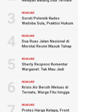
Nelayan Batang Dua Ternate
Selamat Setelah Hanyut
Hampir Sebulan
HEADLINE
Soroti Polemik Kades
Wailoba Sula, Praktisi Hukum
Ingatkan Bahaya Intervensi
Politik
HEADLINE
Dua Ruas Jalan Nasional di
Morotai Resmi Masuk Tahap
Pengerjaan
HEADLINE
Sherly Respons Komentar
Warganet: Tak Mau Jadi
Orang Lain, Fokus Buktikan
Hasil Kerja
HEADLINE
Krisis Air Bersih Meluas di
Ternate, Warga Fitu hingga
Maliaro Mengeluh
HEADLINE
Protes Harga Kelapa, Front