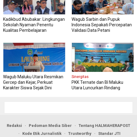
Kadikbud Abubakar: Lingkungan
Wagub Sarbin dan Pupuk
Sekolah Nyaman Penentu
Indonesia Sepakati Percepatan
Kualitas Pembelajaran
Validasi Data Petani
Wagub Maluku Utara Resmikan
Sinergitas
Gercep dan Kejar, Perkuat
PKK Ternate dan BI Maluku
Karakter Siswa Sejak Dini
Utara Luncurkan Rindang
Berseri Perkuat Ketahanan
Pangan
Redaksi
Pedoman Media Siber
Tentang HALMAHERAPOST
Kode Etik Jurnalistik
Trustworthy
Standar JTI