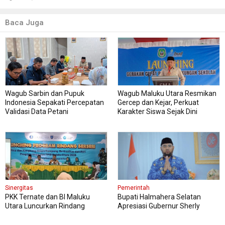
Baca Juga
Wagub Sarbin dan Pupuk
Wagub Maluku Utara Resmikan
Indonesia Sepakati Percepatan
Gercep dan Kejar, Perkuat
Validasi Data Petani
Karakter Siswa Sejak Dini
Sinergitas
Pemerintah
PKK Ternate dan BI Maluku
Bupati Halmahera Selatan
Utara Luncurkan Rindang
Apresiasi Gubernur Sherly
Berseri Perkuat Ketahanan
Dorong Transformasi Digital
Pangan
Pengadaan Barang dan Jasa