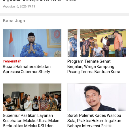
Agustus 6, 2026 19:11
Baca Juga
Program Ternate Sehat
Pemerintah
Bupati Halmahera Selatan
Berjalan, Warga Kampung
Apresiasi Gubernur Sherly
Pisang Terima Bantuan Kursi
Dorong Transformasi Digital
Roda
Pengadaan Barang dan Jasa
Gubernur Pastikan Layanan
Soroti Polemik Kades Wailoba
Kesehatan Maluku Utara Makin
Sula, Praktisi Hukum Ingatkan
Berkualitas Melalui RSU dan
Bahaya Intervensi Politik