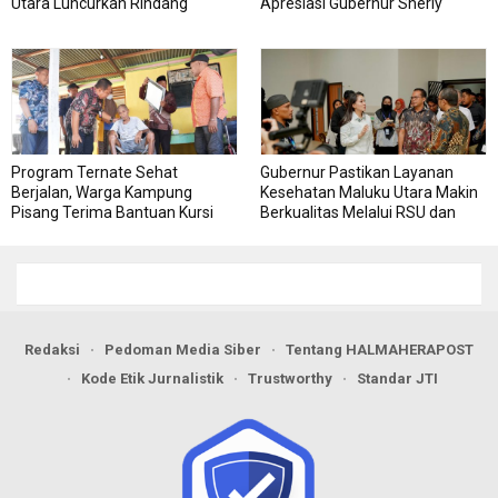
Utara Luncurkan Rindang
Apresiasi Gubernur Sherly
Berseri Perkuat Ketahanan
Dorong Transformasi Digital
Pangan
Pengadaan Barang dan Jasa
Program Ternate Sehat
Gubernur Pastikan Layanan
Berjalan, Warga Kampung
Kesehatan Maluku Utara Makin
Pisang Terima Bantuan Kursi
Berkualitas Melalui RSU dan
Roda
RSJ Sofifi
Redaksi
Pedoman Media Siber
Tentang HALMAHERAPOST
Kode Etik Jurnalistik
Trustworthy
Standar JTI