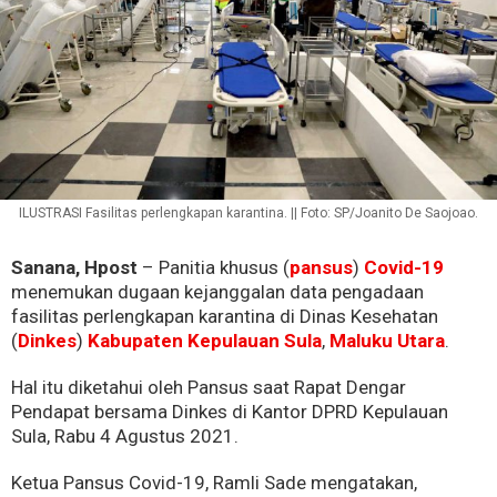
ILUSTRASI Fasilitas perlengkapan karantina. || Foto: SP/Joanito De Saojoao.
Sanana, Hpost
– Panitia khusus (
pansus
)
Covid-19
menemukan dugaan kejanggalan data pengadaan
fasilitas perlengkapan karantina di Dinas Kesehatan
(
Dinkes
)
Kabupaten Kepulauan Sula
,
Maluku Utara
.
Hal itu diketahui oleh Pansus saat Rapat Dengar
Pendapat bersama Dinkes di Kantor DPRD Kepulauan
Sula, Rabu 4 Agustus 2021.
Ketua Pansus Covid-19, Ramli Sade mengatakan,