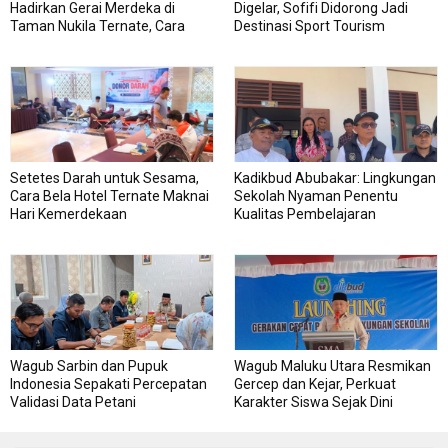
Hadirkan Gerai Merdeka di
Digelar, Sofifi Didorong Jadi
Taman Nukila Ternate, Cara
Destinasi Sport Tourism
DPMPTSP Permudah Legalitas
Usaha
Setetes Darah untuk Sesama,
Kadikbud Abubakar: Lingkungan
Cara Bela Hotel Ternate Maknai
Sekolah Nyaman Penentu
Hari Kemerdekaan
Kualitas Pembelajaran
Wagub Sarbin dan Pupuk
Wagub Maluku Utara Resmikan
Indonesia Sepakati Percepatan
Gercep dan Kejar, Perkuat
Validasi Data Petani
Karakter Siswa Sejak Dini