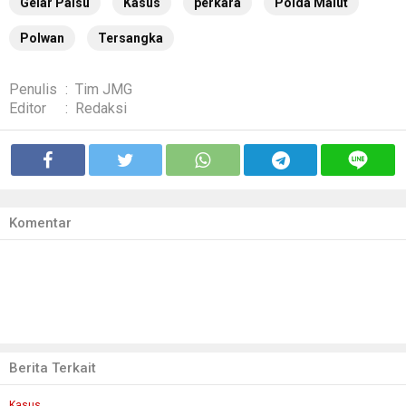
Gelar Palsu
Kasus
perkara
Polda Malut
Polwan
Tersangka
Penulis
:
Tim JMG
Editor
:
Redaksi
Komentar
Berita Terkait
Kasus