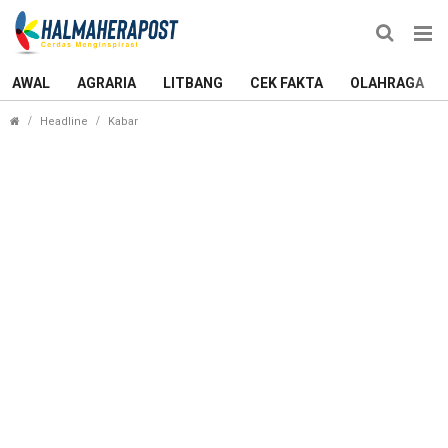
AWAL
AGRARIA
LITBANG
CEK FAKTA
OLAHRAGA
Yulius Dicopot, Kursi Ketua DPRD Halmahera Utar
Headline
Kabar