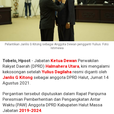
Pelantikan Janlis G Kitong sebagai Anggota Dewan pengganti Yulius. Foto:
Istimewa
Tobelo, Hpost
- Jabatan
Ketua Dewan
Perwakilan
Rakyat Daerah (DPRD)
Halmahera Utara
, kini mengalami
kekosongan setelah
Yulius Dagilaha
resmi diganti oleh
Janlis G Kitong
sebagai anggota DPRD Halut, Jumat 14
Agustus 2021.
Pergantian tersebut diputuskan dalam Rapat Paripurna
Peresmian Pemberhentian dan Pengangkatan Antar
Waktu (PAW) Anggota DPRD Kabupaten Halut Massa
Jabatan
2019-2024
.