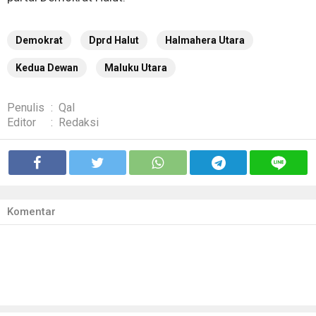
Demokrat
Dprd Halut
Halmahera Utara
Kedua Dewan
Maluku Utara
Penulis
:
Qal
Editor
:
Redaksi
Komentar