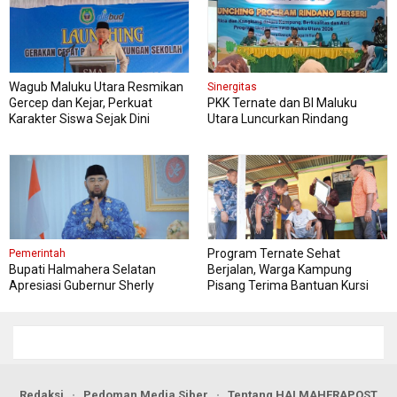
Wagub Maluku Utara Resmikan
Sinergitas
Gercep dan Kejar, Perkuat
PKK Ternate dan BI Maluku
Karakter Siswa Sejak Dini
Utara Luncurkan Rindang
Berseri Perkuat Ketahanan
Pangan
Program Ternate Sehat
Pemerintah
Bupati Halmahera Selatan
Berjalan, Warga Kampung
Apresiasi Gubernur Sherly
Pisang Terima Bantuan Kursi
Dorong Transformasi Digital
Roda
Pengadaan Barang dan Jasa
Redaksi
Pedoman Media Siber
Tentang HALMAHERAPOST