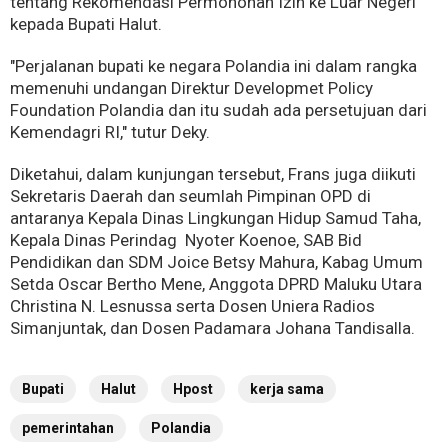
tentang Rekomendasi Permohonan Izin ke Luar Negeri
kepada Bupati Halut.
"Perjalanan bupati ke negara Polandia ini dalam rangka
memenuhi undangan Direktur Developmet Policy
Foundation Polandia dan itu sudah ada persetujuan dari
Kemendagri RI," tutur Deky.
Diketahui, dalam kunjungan tersebut, Frans juga diikuti
Sekretaris Daerah dan seumlah Pimpinan OPD di
antaranya Kepala Dinas Lingkungan Hidup Samud Taha,
Kepala Dinas Perindag Nyoter Koenoe, SAB Bid
Pendidikan dan SDM Joice Betsy Mahura, Kabag Umum
Setda Oscar Bertho Mene, Anggota DPRD Maluku Utara
Christina N. Lesnussa serta Dosen Uniera Radios
Simanjuntak, dan Dosen Padamara Johana Tandisalla.
Bupati
Halut
Hpost
kerja sama
pemerintahan
Polandia