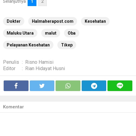
Selanjutnya
1
2
Dokter
Halmaherapost.com
Kesehatan
Maluku Utara
malut
Oba
Pelayanan Kesehatan
Tikep
Penulis
:
Risno Hamisi
Editor
:
Rian Hidayat Husni
Komentar