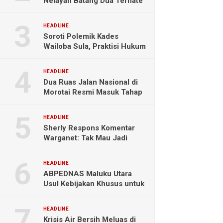
Nelayan Batang Dua Ternate
Selamat Setelah Hanyut
Hampir Sebulan
HEADLINE
Soroti Polemik Kades
Wailoba Sula, Praktisi Hukum
Ingatkan Bahaya Intervensi
Politik
HEADLINE
Dua Ruas Jalan Nasional di
Morotai Resmi Masuk Tahap
Pengerjaan
HEADLINE
Sherly Respons Komentar
Warganet: Tak Mau Jadi
Orang Lain, Fokus Buktikan
Hasil Kerja
HEADLINE
ABPEDNAS Maluku Utara
Usul Kebijakan Khusus untuk
Koperasi Desa di Wilayah
Kepulauan
HEADLINE
Krisis Air Bersih Meluas di