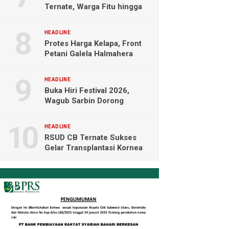
Ternate, Warga Fitu hingga
Maliaro Mengeluh
HEADLINE
Protes Harga Kelapa, Front
Petani Galela Halmahera
Utara Blokade Akses PT
NICO
HEADLINE
Buka Hiri Festival 2026,
Wagub Sarbin Dorong
Pariwisata Berbasis Alam dan
Digital
HEADLINE
RSUD CB Ternate Sukses
Gelar Transplantasi Kornea
Perdana di Indonesia Timur