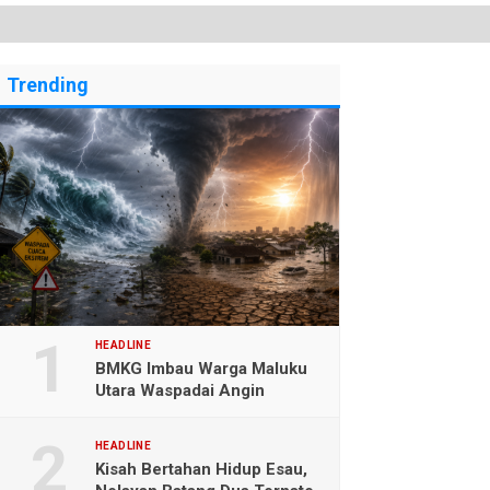
Trending
HEADLINE
BMKG Imbau Warga Maluku
Utara Waspadai Angin
Kencang dan Gelombang
Tinggi
HEADLINE
Kisah Bertahan Hidup Esau,