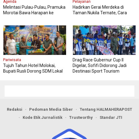
Agenda
Pelayanan
Melintasi Pulau-Pulau, Pramuka
Hadirkan Gerai Merdeka di
Morotai Bawa Harapan ke
Taman Nukila Ternate, Cara
Jambore Nasional
DPMPTSP Permudah Legalitas
Usaha
Drag Race Gubernur Cup II
Pariwisata
Tujuh Tahun Hotel Molokai,
Digelar, Sofifi Didorong Jadi
Bupati Rusli Dorong SDM Lokal
Destinasi Sport Tourism
Perkuat Pariwisata Morotai
Redaksi
Pedoman Media Siber
Tentang HALMAHERAPOST
Kode Etik Jurnalistik
Trustworthy
Standar JTI