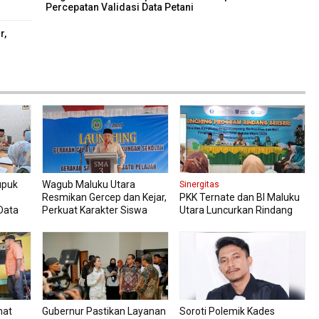
Percepatan Validasi Data Petani
r,
upuk
Wagub Maluku Utara
Sinergitas
Resmikan Gercep dan Kejar,
PKK Ternate dan BI Maluku
Data
Perkuat Karakter Siswa
Utara Luncurkan Rindang
Sejak Dini
Berseri Perkuat Ketahanan
Pangan
hat
Gubernur Pastikan Layanan
Soroti Polemik Kades