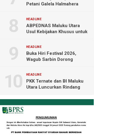
Petani Galela Halmahera
Utara Blokade Akses PT
NICO
HEADLINE
ABPEDNAS Maluku Utara
Usul Kebijakan Khusus untuk
Koperasi Desa di Wilayah
Kepulauan
HEADLINE
Buka Hiri Festival 2026,
Wagub Sarbin Dorong
Pariwisata Berbasis Alam dan
Digital
HEADLINE
PKK Ternate dan BI Maluku
Utara Luncurkan Rindang
Berseri Perkuat Ketahanan
Pangan