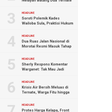
Nelayan Batang Dua Ternate
Selamat Setelah Hanyut
Hampir Sebulan
HEADLINE
Soroti Polemik Kades
Wailoba Sula, Praktisi Hukum
Ingatkan Bahaya Intervensi
Politik
HEADLINE
Dua Ruas Jalan Nasional di
Morotai Resmi Masuk Tahap
Pengerjaan
HEADLINE
Sherly Respons Komentar
Warganet: Tak Mau Jadi
Orang Lain, Fokus Buktikan
Hasil Kerja
HEADLINE
Krisis Air Bersih Meluas di
Ternate, Warga Fitu hingga
Maliaro Mengeluh
HEADLINE
Protes Harga Kelapa, Front