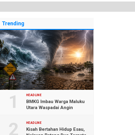
Trending
HEADLINE
BMKG Imbau Warga Maluku
Utara Waspadai Angin
Kencang dan Gelombang
Tinggi
HEADLINE
Kisah Bertahan Hidup Esau,