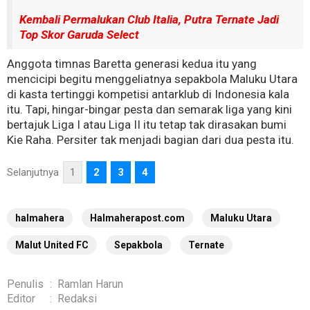
Kembali Permalukan Club Italia, Putra Ternate Jadi
Top Skor Garuda Select
Anggota timnas Baretta generasi kedua itu yang
mencicipi begitu menggeliatnya sepakbola Maluku Utara
di kasta tertinggi kompetisi antarklub di Indonesia kala
itu. Tapi, hingar-bingar pesta dan semarak liga yang kini
bertajuk Liga I atau Liga II itu tetap tak dirasakan bumi
Kie Raha. Persiter tak menjadi bagian dari dua pesta itu.
Selanjutnya
1
2
3
4
halmahera
Halmaherapost.com
Maluku Utara
Malut United FC
Sepakbola
Ternate
Penulis
:
Ramlan Harun
Editor
:
Redaksi