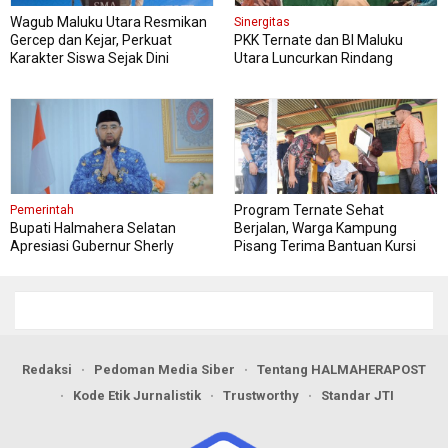
Wagub Maluku Utara Resmikan
Sinergitas
Gercep dan Kejar, Perkuat
PKK Ternate dan BI Maluku
Karakter Siswa Sejak Dini
Utara Luncurkan Rindang
Berseri Perkuat Ketahanan
Pangan
Program Ternate Sehat
Pemerintah
Bupati Halmahera Selatan
Berjalan, Warga Kampung
Apresiasi Gubernur Sherly
Pisang Terima Bantuan Kursi
Dorong Transformasi Digital
Roda
Pengadaan Barang dan Jasa
Redaksi
Pedoman Media Siber
Tentang HALMAHERAPOST
Kode Etik Jurnalistik
Trustworthy
Standar JTI