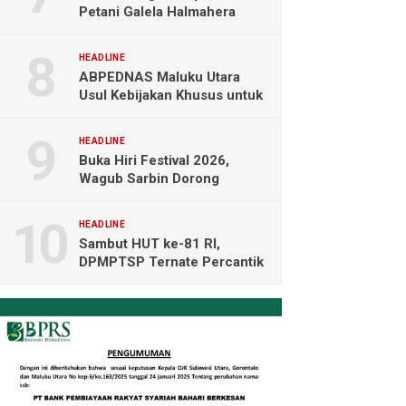
Petani Galela Halmahera
Utara Blokade Akses PT
NICO
HEADLINE
ABPEDNAS Maluku Utara
Usul Kebijakan Khusus untuk
Koperasi Desa di Wilayah
Kepulauan
HEADLINE
Buka Hiri Festival 2026,
Wagub Sarbin Dorong
Pariwisata Berbasis Alam dan
Digital
HEADLINE
Sambut HUT ke-81 RI,
DPMPTSP Ternate Percantik
Kantor dengan Nuansa
Merah Putih