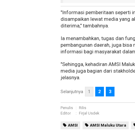
"Informasi pemberitaan seperti in
disampaikan lewat media yang ak
diterima," tambahnya.
Ia menambahkan, tugas dan fungs
pembangunan daerah, juga bisa
informasi bagi masyarakat dalam
"Sehingga, kehadiran AMSI Maluk
media juga bagian dari stakhold
jelasnya.
Selanjutnya
1
2
3
Penulis
:
Rilis
Editor
:
Firjal Usdek
AMSI
AMSI Maluku Utara