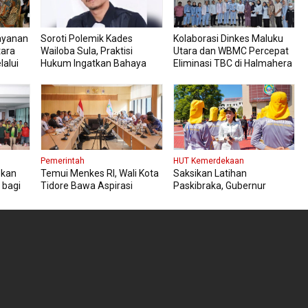
ayanan
Soroti Polemik Kades
Kolaborasi Dinkes Maluku
tara
Wailoba Sula, Praktisi
Utara dan WBMC Percepat
lalui
Hukum Ingatkan Bahaya
Eliminasi TBC di Halmahera
Intervensi Politik
Tengah
Pemerintah
HUT Kemerdekaan
pkan
Temui Menkes RI, Wali Kota
Saksikan Latihan
 bagi
Tidore Bawa Aspirasi
Paskibraka, Gubernur
Penguatan Layanan
Sherly Pesan Tetap Fokus
Kesehatan
dan Jaga Kesehatan