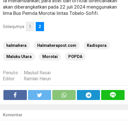
Ia menambahkan, para atlet dan official direncanakan
akan diberangkatkan pada 22 juli 2024 menggunakan
lima Bus Pemda Morotai lintas Tobelo-Sofifi.
Selanjutnya
1
2
halmahera
Halmaherapost.com
Kadispora
Maluku Utara
Morotai
POPDA
Penulis
:
Maulud Rasai
Editor
:
Ramlan Harun
Komentar