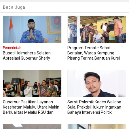
Baca Juga
Program Ternate Sehat
Pemerintah
Bupati Halmahera Selatan
Berjalan, Warga Kampung
Apresiasi Gubernur Sherly
Pisang Terima Bantuan Kursi
Dorong Transformasi Digital
Roda
Pengadaan Barang dan Jasa
Gubernur Pastikan Layanan
Soroti Polemik Kades Wailoba
Kesehatan Maluku Utara Makin
Sula, Praktisi Hukum Ingatkan
Berkualitas Melalui RSU dan
Bahaya Intervensi Politik
RSJ Sofifi