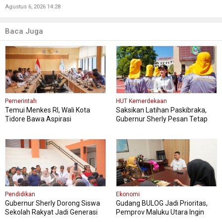
Agustus 6, 2026 14:28
Baca Juga
Pemerintah
HUT Kemerdekaan
Temui Menkes RI, Wali Kota
Saksikan Latihan Paskibraka,
Tidore Bawa Aspirasi
Gubernur Sherly Pesan Tetap
Penguatan Layanan Kesehatan
Fokus dan Jaga Kesehatan
Pendidikan
Ekonomi
Gubernur Sherly Dorong Siswa
Gudang BULOG Jadi Prioritas,
Sekolah Rakyat Jadi Generasi
Pemprov Maluku Utara Ingin
Tangguh dan Berdaya Saing
Harga Pangan Tetap Stabil