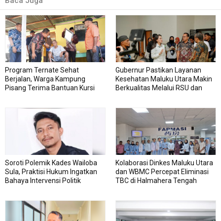
Baca Juga
Program Ternate Sehat
Gubernur Pastikan Layanan
Berjalan, Warga Kampung
Kesehatan Maluku Utara Makin
Pisang Terima Bantuan Kursi
Berkualitas Melalui RSU dan
Roda
RSJ Sofifi
Soroti Polemik Kades Wailoba
Kolaborasi Dinkes Maluku Utara
Sula, Praktisi Hukum Ingatkan
dan WBMC Percepat Eliminasi
Bahaya Intervensi Politik
TBC di Halmahera Tengah