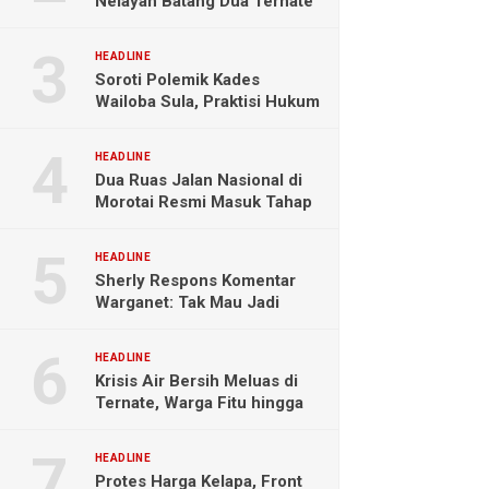
Nelayan Batang Dua Ternate
Selamat Setelah Hanyut
Hampir Sebulan
HEADLINE
Soroti Polemik Kades
Wailoba Sula, Praktisi Hukum
Ingatkan Bahaya Intervensi
Politik
HEADLINE
Dua Ruas Jalan Nasional di
Morotai Resmi Masuk Tahap
Pengerjaan
HEADLINE
Sherly Respons Komentar
Warganet: Tak Mau Jadi
Orang Lain, Fokus Buktikan
Hasil Kerja
HEADLINE
Krisis Air Bersih Meluas di
Ternate, Warga Fitu hingga
Maliaro Mengeluh
HEADLINE
Protes Harga Kelapa, Front