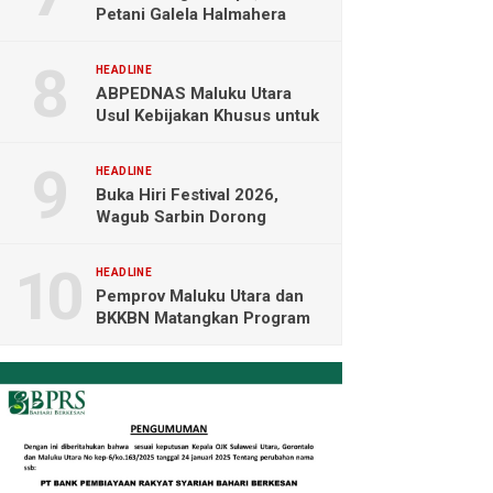
Petani Galela Halmahera
Utara Blokade Akses PT
NICO
HEADLINE
ABPEDNAS Maluku Utara
Usul Kebijakan Khusus untuk
Koperasi Desa di Wilayah
Kepulauan
HEADLINE
Buka Hiri Festival 2026,
Wagub Sarbin Dorong
Pariwisata Berbasis Alam dan
Digital
HEADLINE
Pemprov Maluku Utara dan
BKKBN Matangkan Program
Tamasya, Sofifi Jadi Prioritas