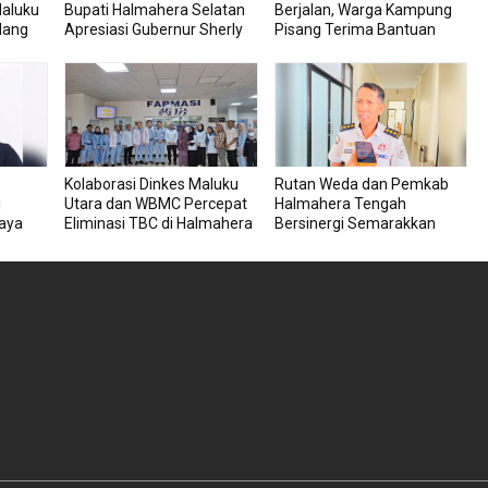
Maluku
Bupati Halmahera Selatan
Berjalan, Warga Kampung
dang
Apresiasi Gubernur Sherly
Pisang Terima Bantuan
ahanan
Dorong Transformasi Digital
Kursi Roda
Pengadaan Barang dan
Jasa
s
Kolaborasi Dinkes Maluku
Rutan Weda dan Pemkab
i
Utara dan WBMC Percepat
Halmahera Tengah
aya
Eliminasi TBC di Halmahera
Bersinergi Semarakkan
Tengah
HUT RI ke-81