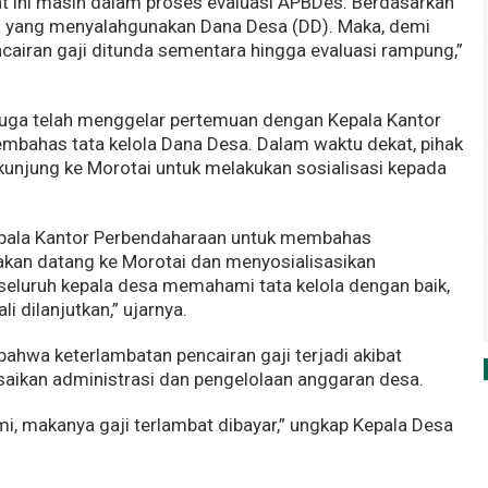
saat ini masih dalam proses evaluasi APBDes. Berdasarkan
a yang menyalahgunakan Dana Desa (DD). Maka, demi
cairan gaji ditunda sementara hingga evaluasi rampung,”
juga telah menggelar pertemuan dengan Kepala Kantor
bahas tata kelola Dana Desa. Dalam waktu dekat, pihak
unjung ke Morotai untuk melakukan sosialisasi kepada
pala Kantor Perbendaharaan untuk membahas
akan datang ke Morotai dan menyosialisasikan
 seluruh kepala desa memahami tata kelola dengan baik,
i dilanjutkan,” ujarnya.
ahwa keterlambatan pencairan gaji terjadi akibat
aikan administrasi dan pengelolaan anggaran desa.
ami, makanya gaji terlambat dibayar,” ungkap Kepala Desa