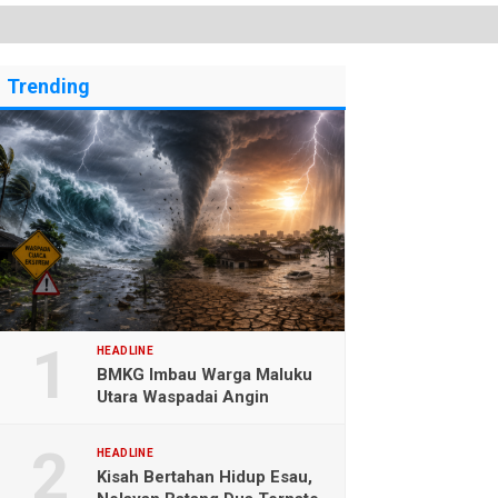
Trending
HEADLINE
BMKG Imbau Warga Maluku
Utara Waspadai Angin
Kencang dan Gelombang
Tinggi
HEADLINE
Kisah Bertahan Hidup Esau,