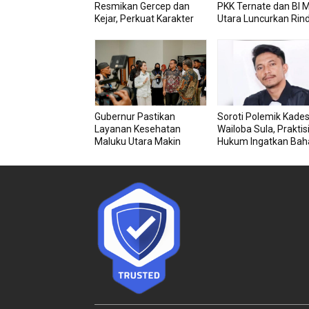
Resmikan Gercep dan
PKK Ternate dan BI 
Kejar, Perkuat Karakter
Utara Luncurkan Rin
Siswa Sejak Dini
Berseri Perkuat Ket
Pangan
Gubernur Pastikan
Soroti Polemik Kade
Layanan Kesehatan
Wailoba Sula, Praktis
Maluku Utara Makin
Hukum Ingatkan Bah
Berkualitas Melalui RSU
Intervensi Politik
dan RSJ Sofifi