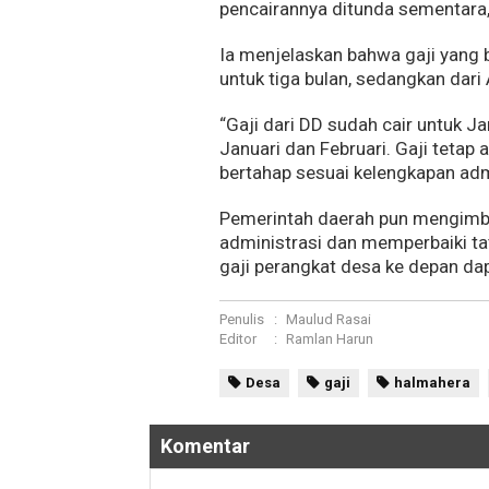
pencairannya ditunda sementara,
Ia menjelaskan bahwa gaji yang 
untuk tiga bulan, sedangkan dari
“Gaji dari DD sudah cair untuk J
Januari dan Februari. Gaji tetap
bertahap sesuai kelengkapan admi
Pemerintah daerah pun mengimba
administrasi dan memperbaiki tat
gaji perangkat desa ke depan dap
Penulis
:
Maulud Rasai
Editor
:
Ramlan Harun
Desa
gaji
halmahera
Komentar