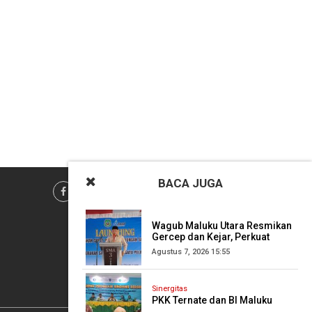
BACA
JUGA
Wagub Maluku Utara Resmikan
Gercep dan Kejar, Perkuat
Karakter Siswa Sejak Dini
Agustus 7, 2026 15:55
Sinergitas
PKK Ternate dan BI Maluku
Utara Luncurkan Rindang