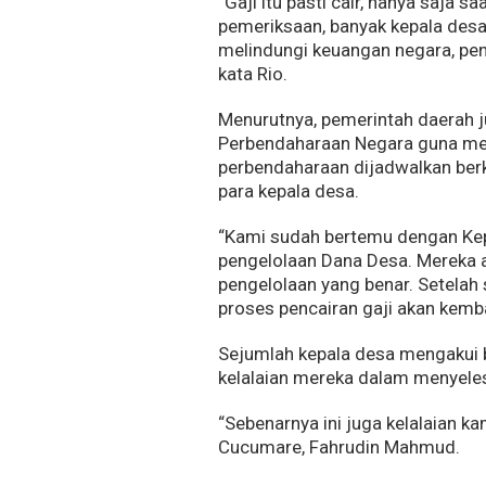
“Gaji itu pasti cair, hanya saja 
pemeriksaan, banyak kepala des
melindungi keuangan negara, pen
kata Rio.
Menurutnya, pemerintah daerah 
Perbendaharaan Negara guna mem
perbendaharaan dijadwalkan berk
para kepala desa.
“Kami sudah bertemu dengan Ke
pengelolaan Dana Desa. Mereka 
pengelolaan yang benar. Setelah
proses pencairan gaji akan kembal
Sejumlah kepala desa mengakui b
kelalaian mereka dalam menyeles
“Sebenarnya ini juga kelalaian k
Cucumare, Fahrudin Mahmud.