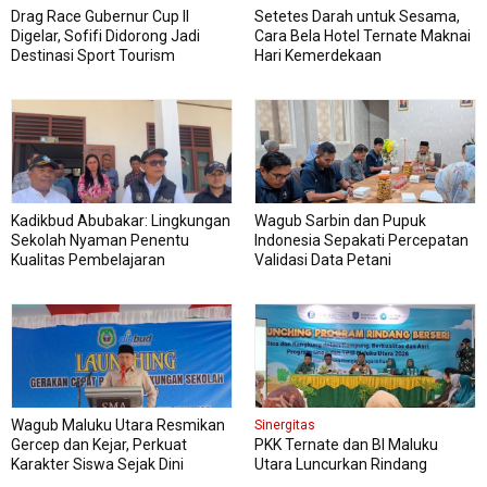
Drag Race Gubernur Cup II
Setetes Darah untuk Sesama,
Digelar, Sofifi Didorong Jadi
Cara Bela Hotel Ternate Maknai
Destinasi Sport Tourism
Hari Kemerdekaan
Kadikbud Abubakar: Lingkungan
Wagub Sarbin dan Pupuk
Sekolah Nyaman Penentu
Indonesia Sepakati Percepatan
Kualitas Pembelajaran
Validasi Data Petani
Wagub Maluku Utara Resmikan
Sinergitas
Gercep dan Kejar, Perkuat
PKK Ternate dan BI Maluku
Karakter Siswa Sejak Dini
Utara Luncurkan Rindang
Berseri Perkuat Ketahanan