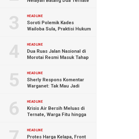
Nelayan Batang Dua Ternate
Selamat Setelah Hanyut
Hampir Sebulan
HEADLINE
Soroti Polemik Kades
Wailoba Sula, Praktisi Hukum
Ingatkan Bahaya Intervensi
Politik
HEADLINE
Dua Ruas Jalan Nasional di
Morotai Resmi Masuk Tahap
Pengerjaan
HEADLINE
Sherly Respons Komentar
Warganet: Tak Mau Jadi
Orang Lain, Fokus Buktikan
Hasil Kerja
HEADLINE
Krisis Air Bersih Meluas di
Ternate, Warga Fitu hingga
Maliaro Mengeluh
HEADLINE
Protes Harga Kelapa, Front