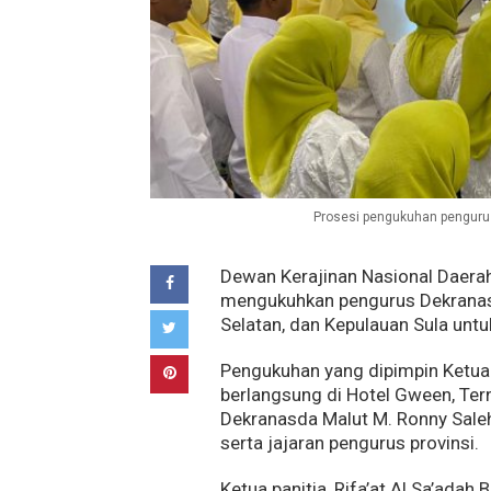
Prosesi pengukuhan pengurus 
Dewan Kerajinan Nasional Daerah
mengukuhkan pengurus Dekranasda
Selatan, dan Kepulauan Sula un
Pengukuhan yang dipimpin Ketua D
berlangsung di Hotel Gween, Terna
Dekranasda Malut M. Ronny Saleh
serta jajaran pengurus provinsi.
Ketua panitia, Rifa’at Al Sa’ada