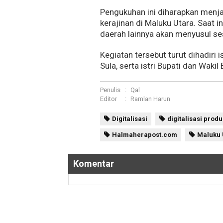
Pengukuhan ini diharapkan menj
kerajinan di Maluku Utara. Saat i
daerah lainnya akan menyusul s
Kegiatan tersebut turut dihadiri i
Sula, serta istri Bupati dan Wakil
Penulis
:
Qal
Editor
:
Ramlan Harun
Digitalisasi
digitalisasi produ
Halmaherapost.com
Maluku 
Komentar