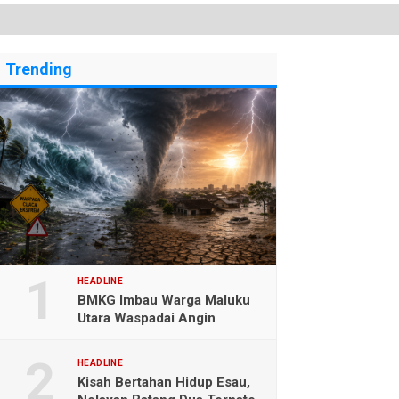
Trending
HEADLINE
BMKG Imbau Warga Maluku
Utara Waspadai Angin
Kencang dan Gelombang
Tinggi
HEADLINE
Kisah Bertahan Hidup Esau,