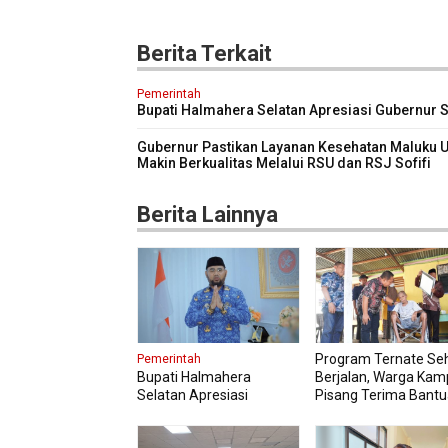
Berita Terkait
Pemerintah
Bupati Halmahera Selatan Apresiasi Gubernur S
Dorong Transformasi Digital Pengadaan Baran
Jasa
Gubernur Pastikan Layanan Kesehatan Maluku U
Makin Berkualitas Melalui RSU dan RSJ Sofifi
Berita Lainnya
Program Ternate Se
Pemerintah
Bupati Halmahera
Berjalan, Warga Ka
Selatan Apresiasi
Pisang Terima Bant
Gubernur Sherly Dorong
Kursi Roda
Transformasi Digital