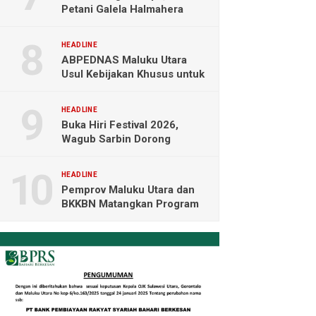
Petani Galela Halmahera
Utara Blokade Akses PT
NICO
HEADLINE
ABPEDNAS Maluku Utara
Usul Kebijakan Khusus untuk
Koperasi Desa di Wilayah
Kepulauan
HEADLINE
Buka Hiri Festival 2026,
Wagub Sarbin Dorong
Pariwisata Berbasis Alam dan
Digital
HEADLINE
Pemprov Maluku Utara dan
BKKBN Matangkan Program
Tamasya, Sofifi Jadi Prioritas