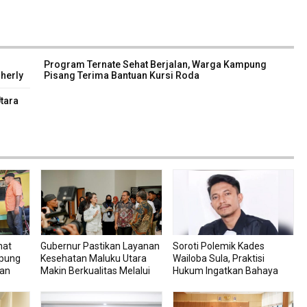
Program Ternate Sehat Berjalan, Warga Kampung
herly
Pisang Terima Bantuan Kursi Roda
g dan
tara
hat
Gubernur Pastikan Layanan
Soroti Polemik Kades
mpung
Kesehatan Maluku Utara
Wailoba Sula, Praktisi
uan
Makin Berkualitas Melalui
Hukum Ingatkan Bahaya
RSU dan RSJ Sofifi
Intervensi Politik