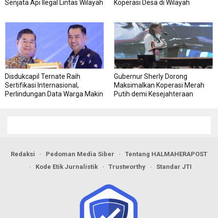
Senjata Api Ilegal Lintas Wilayah
Koperasi Desa di Wilayah
Kepulauan
Disdukcapil Ternate Raih
Gubernur Sherly Dorong
Sertifikasi Internasional,
Maksimalkan Koperasi Merah
Perlindungan Data Warga Makin
Putih demi Kesejahteraan
Kuat
Warga
Redaksi
Pedoman Media Siber
Tentang HALMAHERAPOST
Kode Etik Jurnalistik
Trustworthy
Standar JTI