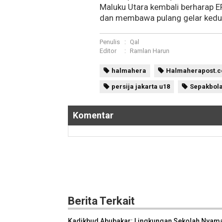
Maluku Utara kembali berhara
dan membawa pulang gelar kedua
Penulis
:
Qal
Editor
:
Ramlan Harun
halmahera
Halmaherapost.
persija jakarta u18
Sepakbol
Komentar
Berita Terkait
Kadikbud Abubakar: Lingkungan Sekolah Nyam