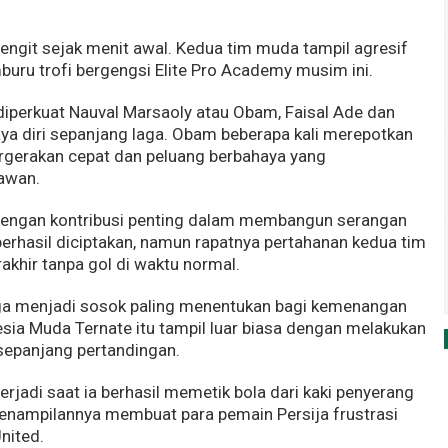
engit sejak menit awal. Kedua tim muda tampil agresif
buru trofi bergengsi Elite Pro Academy musim ini.
iperkuat Nauval Marsaoly atau Obam, Faisal Ade dan
a diri sepanjang laga. Obam beberapa kali merepotkan
pergerakan cepat dan peluang berbahaya yang
lawan.
f dengan kontribusi penting dalam membangun serangan
berhasil diciptakan, namun rapatnya pertahanan kedua tim
khir tanpa gol di waktu normal.
ga menjadi sosok paling menentukan bagi kemenangan
esia Muda Ternate itu tampil luar biasa dengan melakukan
sepanjang pertandingan.
terjadi saat ia berhasil memetik bola dari kaki penyerang
Penampilannya membuat para pemain Persija frustrasi
nited.