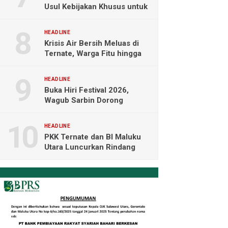
Usul Kebijakan Khusus untuk
Koperasi Desa di Wilayah
Kepulauan
HEADLINE
Krisis Air Bersih Meluas di
Ternate, Warga Fitu hingga
Maliaro Mengeluh
HEADLINE
Buka Hiri Festival 2026,
Wagub Sarbin Dorong
Pariwisata Berbasis Alam dan
Digital
HEADLINE
PKK Ternate dan BI Maluku
Utara Luncurkan Rindang
Berseri Perkuat Ketahanan
Pangan