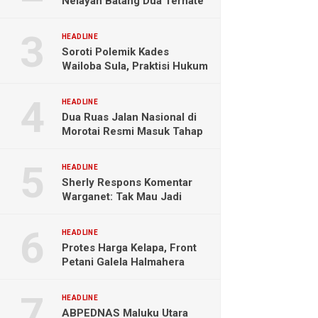
Nelayan Batang Dua Ternate
Selamat Setelah Hanyut
Hampir Sebulan
HEADLINE
Soroti Polemik Kades
Wailoba Sula, Praktisi Hukum
Ingatkan Bahaya Intervensi
Politik
HEADLINE
Dua Ruas Jalan Nasional di
Morotai Resmi Masuk Tahap
Pengerjaan
HEADLINE
Sherly Respons Komentar
Warganet: Tak Mau Jadi
Orang Lain, Fokus Buktikan
Hasil Kerja
HEADLINE
Protes Harga Kelapa, Front
Petani Galela Halmahera
Utara Blokade Akses PT
NICO
HEADLINE
ABPEDNAS Maluku Utara