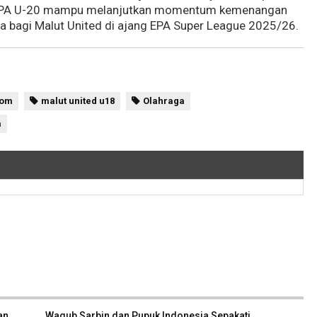
p EPA U-20 mampu melanjutkan momentum kemenangan
 bagi Malut United di ajang EPA Super League 2025/26.
com
malut united u18
Olahraga
a
an
Wagub Sarbin dan Pupuk Indonesia Sepakati