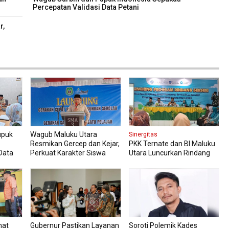
Percepatan Validasi Data Petani
r,
upuk
Wagub Maluku Utara
Sinergitas
Resmikan Gercep dan Kejar,
PKK Ternate dan BI Maluku
Data
Perkuat Karakter Siswa
Utara Luncurkan Rindang
Sejak Dini
Berseri Perkuat Ketahanan
Pangan
hat
Gubernur Pastikan Layanan
Soroti Polemik Kades