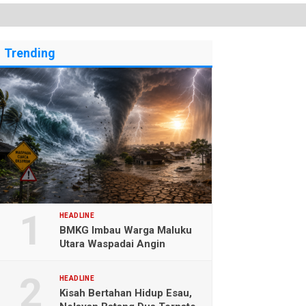
Trending
HEADLINE
BMKG Imbau Warga Maluku
Utara Waspadai Angin
Kencang dan Gelombang
Tinggi
HEADLINE
Kisah Bertahan Hidup Esau,