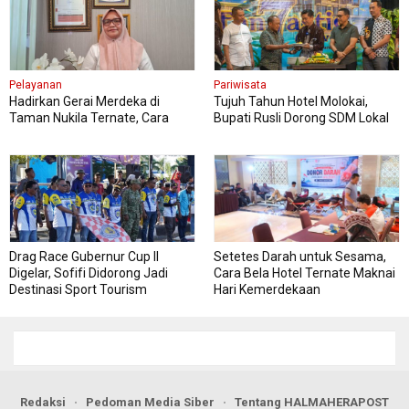
Pelayanan
Pariwisata
Hadirkan Gerai Merdeka di
Tujuh Tahun Hotel Molokai,
Taman Nukila Ternate, Cara
Bupati Rusli Dorong SDM Lokal
DPMPTSP Permudah Legalitas
Perkuat Pariwisata Morotai
Usaha
Drag Race Gubernur Cup II
Setetes Darah untuk Sesama,
Digelar, Sofifi Didorong Jadi
Cara Bela Hotel Ternate Maknai
Destinasi Sport Tourism
Hari Kemerdekaan
Redaksi
Pedoman Media Siber
Tentang HALMAHERAPOST