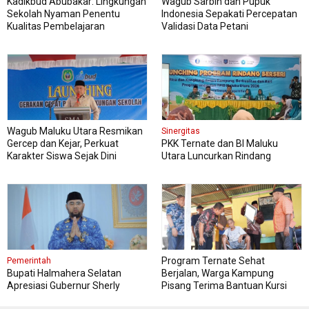
Kadikbud Abubakar: Lingkungan
Wagub Sarbin dan Pupuk
Sekolah Nyaman Penentu
Indonesia Sepakati Percepatan
Kualitas Pembelajaran
Validasi Data Petani
Wagub Maluku Utara Resmikan
Sinergitas
Gercep dan Kejar, Perkuat
PKK Ternate dan BI Maluku
Karakter Siswa Sejak Dini
Utara Luncurkan Rindang
Berseri Perkuat Ketahanan
Pangan
Program Ternate Sehat
Pemerintah
Bupati Halmahera Selatan
Berjalan, Warga Kampung
Apresiasi Gubernur Sherly
Pisang Terima Bantuan Kursi
Dorong Transformasi Digital
Roda