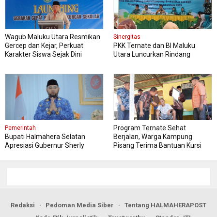
Wagub Maluku Utara Resmikan
Sinergitas
Gercep dan Kejar, Perkuat
PKK Ternate dan BI Maluku
Karakter Siswa Sejak Dini
Utara Luncurkan Rindang
Berseri Perkuat Ketahanan
Pangan
Program Ternate Sehat
Pemerintah
Bupati Halmahera Selatan
Berjalan, Warga Kampung
Apresiasi Gubernur Sherly
Pisang Terima Bantuan Kursi
Dorong Transformasi Digital
Roda
Pengadaan Barang dan Jasa
Redaksi
Pedoman Media Siber
Tentang HALMAHERAPOST