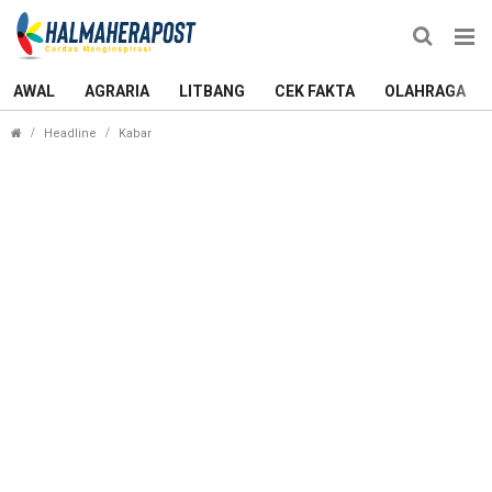
AWAL
AGRARIA
LITBANG
CEK FAKTA
OLAHRAGA
Ternate Juara Umum E-Sport Porprov, Sabet Dua E
Headline
Kabar