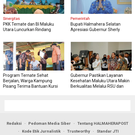
Sinergitas
Pemerintah
PKK Ternate dan BI Maluku
Bupati Halmahera Selatan
Utara Luncurkan Rindang
Apresiasi Gubernur Sherly
Berseri Perkuat Ketahanan
Dorong Transformasi Digital
Pangan
Pengadaan Barang dan Jasa
Program Ternate Sehat
Gubernur Pastikan Layanan
Berjalan, Warga Kampung
Kesehatan Maluku Utara Makin
Pisang Terima Bantuan Kursi
Berkualitas Melalui RSU dan
Roda
RSJ Sofifi
Redaksi
Pedoman Media Siber
Tentang HALMAHERAPOST
Kode Etik Jurnalistik
Trustworthy
Standar JTI