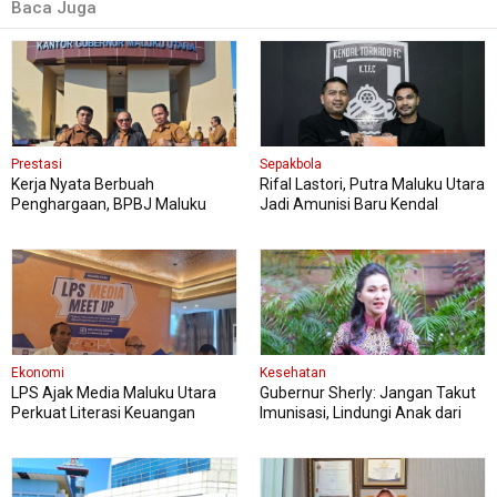
Baca Juga
Prestasi
Sepakbola
Kerja Nyata Berbuah
Rifal Lastori, Putra Maluku Utara
Penghargaan, BPBJ Maluku
Jadi Amunisi Baru Kendal
Utara Diapresiasi Gubernur
Tornado FC
Sherly
Ekonomi
Kesehatan
LPS Ajak Media Maluku Utara
Gubernur Sherly: Jangan Takut
Perkuat Literasi Keuangan
Imunisasi, Lindungi Anak dari
Masyarakat
Penyakit Berbahaya